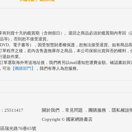
享有到貨十天的鑑賞期（含例假日）。退回之商品必須於鑑賞期內寄回（
品等)，否則恕不接受退貨。
、DVD、電子書等），因受智慧財產權保護，恕無法接受退貨。如有商品
訂單程序之後，若內含售盡無庫存之商品，本公司保留出貨與否的權利，
行退款作業。
訂單選取海外寄送地址後，我們將另以mail通知您運費金額。確認書款
，可洽
【團購部門】
，我們有專人為您服務。
511417
關於我們
．
常見問題
．
團購服務
．
隱私權說
Copyright © 國家網路書店
區瑞光路76巷65號