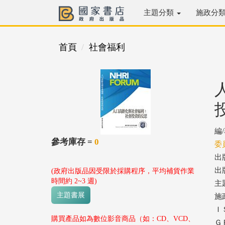
主題分類
施政分
首頁
社會福利
編
參考庫存 =
0
委
出
出版
(政府出版品因受限於採購程序，平均補貨作業
時間約 2~3 週)
主
主題書展
施
ＩＳ
購買產品如為數位影音商品（如：CD、VCD、
ＧＰ