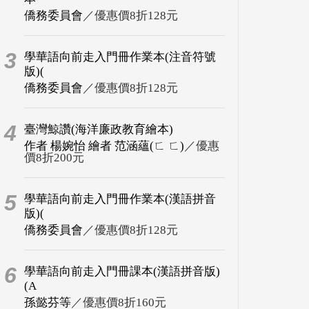
僑務委員會
／優惠價8折128元
3
學華語向前走入門冊作業本(注音符號
版)(
僑務委員會
／優惠價8折128元
4
臺灣鯨讚(海洋廉政教育繪本)
作者 楊婉怡 繪者 范涵蘊(ㄈ ㄈ)
／優惠
價8折200元
5
學華語向前走入門冊作業本(漢語拼音
版)(
僑務委員會
／優惠價8折128元
6
學華語向前走入門冊課本(漢語拼音版)
(A
孫懿芬等
／優惠價8折160元