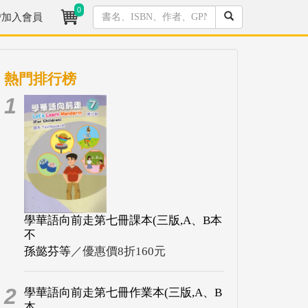
0
/加入會員
熱門排行榜
1
學華語向前走第七冊課本(三版,A、B本
不
孫懿芬等
／優惠價8折160元
2
學華語向前走第七冊作業本(三版,A、B
本