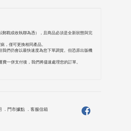
以郵戳或收執聯為憑），且商品必須是全新狀態與完
瑕疵，僅可更換相同產品。
但我們仍會以最快速度為您下單調貨。但恐原出版機
與運費一併支付後，我們將儘速處理您的訂單。
明
．
門市據點
．
客服信箱