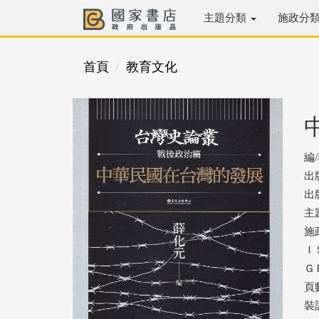
主題分類
施政分
首頁
教育文化
編
出
出版
主
施
ＩＳ
ＧＰ
頁數
裝