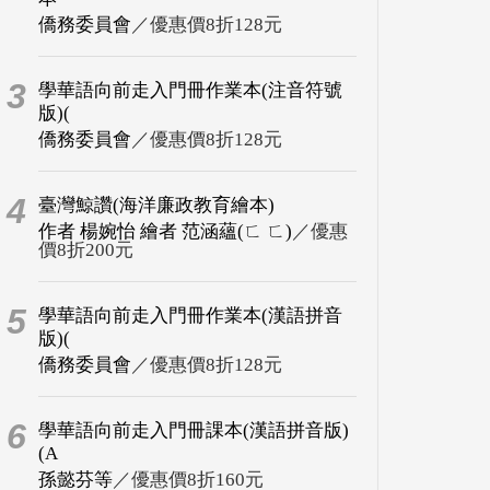
僑務委員會
／優惠價8折128元
3
學華語向前走入門冊作業本(注音符號
版)(
僑務委員會
／優惠價8折128元
4
臺灣鯨讚(海洋廉政教育繪本)
作者 楊婉怡 繪者 范涵蘊(ㄈ ㄈ)
／優惠
價8折200元
5
學華語向前走入門冊作業本(漢語拼音
版)(
僑務委員會
／優惠價8折128元
6
學華語向前走入門冊課本(漢語拼音版)
(A
孫懿芬等
／優惠價8折160元