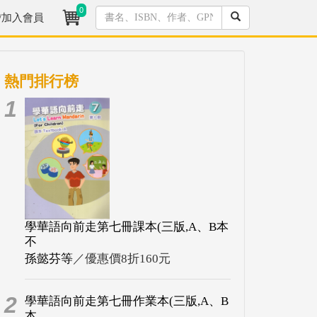
0
/加入會員
熱門排行榜
1
學華語向前走第七冊課本(三版,A、B本
不
孫懿芬等
／優惠價8折160元
2
學華語向前走第七冊作業本(三版,A、B
本