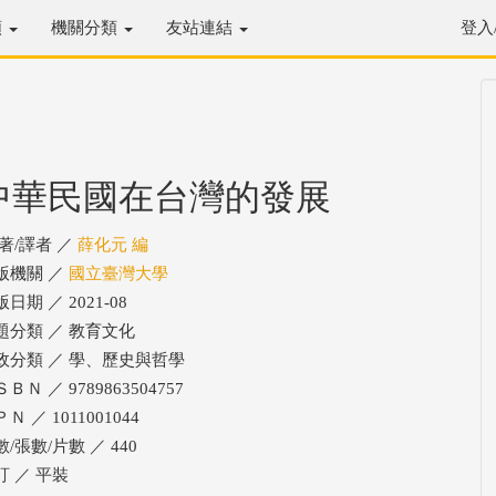
類
機關分類
友站連結
登入
中華民國在台灣的發展
/著/譯者 ／
薛化元 編
版機關 ／
國立臺灣大學
日期 ／ 2021-08
題分類 ／ 教育文化
政分類 ／ 學、歷史與哲學
ＢＮ ／ 9789863504757
Ｎ ／ 1011001044
/張數/片數 ／ 440
訂 ／ 平裝