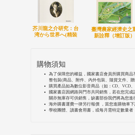
芥川龍之介研究：台
臺灣農家經濟史之
湾から世界へ(精裝
新詮釋（增訂版）
購物須知
為了保障您的權益，國家書店會員所購買商品
整包裝(商品、附件、內外包裝、隨貨文件、贈
購買產品如為數位影音商品（如：CD、VCD
國家書店因網路與門市共同銷售，若在您完成
關亦無庫存可供銷售，缺書部份我們將為您進
海外購書運費一律另行報價 ，當您進購物車下
學校團體、讀書會用書，或每月需特定數量者