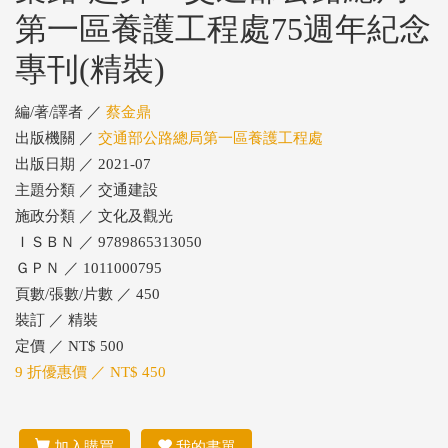
第一區養護工程處75週年紀念
專刊(精裝)
編/著/譯者 ／
蔡金鼎
出版機關 ／
交通部公路總局第一區養護工程處
出版日期 ／ 2021-07
主題分類 ／ 交通建設
施政分類 ／ 文化及觀光
ＩＳＢＮ ／ 9789865313050
ＧＰＮ ／ 1011000795
頁數/張數/片數 ／ 450
裝訂 ／ 精裝
定價 ／ NT$ 500
9 折優惠價 ／ NT$ 450
加入購買
我的書單