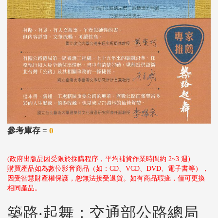
參考庫存 =
0
(政府出版品因受限於採購程序，平均補貨作業時間約 2~3 週)
購買產品如為數位影音商品（如：CD、VCD、DVD、電子書等），
因受智慧財產權保護，恕無法接受退貨。如有商品瑕疵，僅可更換
相同產品。
築路‧起舞：交通部公路總局