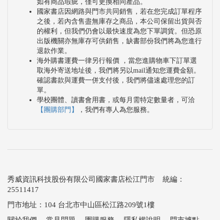
如有商品瑕疵，僅可更換相同產品。
國家書店因網路與門市共同銷售，若在您完成訂單程序
之後，若內含售盡無庫存之商品，本公司保留出貨與否
的權利，但我們仍會以最快速度為您下單調貨。但恐原
出版機關亦無庫存可供銷售，缺書部份我們將為您進行
退款作業。
海外購書運費一律另行報價 ，當您進購物車下訂單選
取海外寄送地址後，我們將另以mail通知您運費金額。
確認書款與運費一併支付後，我們將儘速處理您的訂
單。
學校團體、讀書會用書，或每月需特定數量者，可洽
【團購部門】
，我們有專人為您服務。
秀威資訊科技股份有限公司國家書店松江門市 統編：
25511417
門市地址：104 台北市中山區松江路209號1樓
關於我們
．
常見問題
．
團購服務
．
隱私權說明
．
門市據點
．