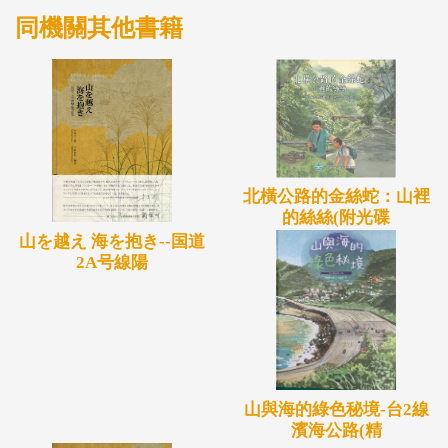
同機關其他書籍
北橫公路的金絲蛇：山裡
的絲絲(附光碟
山を越え 海を抱き--国道
2A号線陽
山與海的綠色秘境-台2線
濱海公路(精