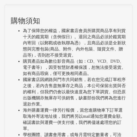
購物須知
為了保障您的權益，國家書店會員所購買商品享有到貨
十天的鑑賞期（含例假日）。退回之商品必須於鑑賞期
內寄回（以郵戳或收執聯為憑），且商品必須是全新狀
態與完整包裝(商品、附件、內外包裝、隨貨文件、贈
品等)，否則恕不接受退貨。
購買產品如為數位影音商品（如：CD、VCD、DVD、
電子書等），因受智慧財產權保護，恕無法接受退貨。
如有商品瑕疵，僅可更換相同產品。
國家書店因網路與門市共同銷售，若在您完成訂單程序
之後，若內含售盡無庫存之商品，本公司保留出貨與否
的權利，但我們仍會以最快速度為您下單調貨。但恐原
出版機關亦無庫存可供銷售，缺書部份我們將為您進行
退款作業。
海外購書運費一律另行報價 ，當您進購物車下訂單選
取海外寄送地址後，我們將另以mail通知您運費金額。
確認書款與運費一併支付後，我們將儘速處理您的訂
單。
學校團體、讀書會用書，或每月需特定數量者，可洽