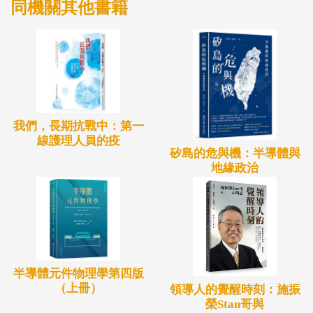
SSCI等級之期刊，三節於研討會發表後再修改過，三
同機關其他書籍
節為研究計劃案之部分成果報告，兩節則尚未發表
過，細節於各章節另說明。因而各章節內容、架構大
體和舊有論文不同，除整合變動之外，也加入一些不
同於以往的新觀點。
我們，長期抗戰中：第一
線護理人員的疫
矽島的危與機：半導體與
地緣政治
半導體元件物理學第四版
（上冊）
領導人的覺醒時刻：施振
榮Stan哥與