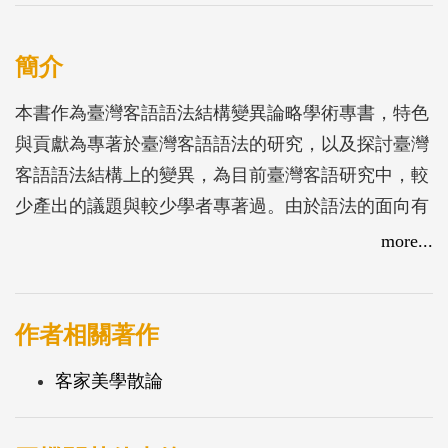
簡介
本書作為臺灣客語語法結構變異論略學術專書，特色
與貢獻為專著於臺灣客語語法的研究，以及探討臺灣
客語語法結構上的變異，為目前臺灣客語研究中，較
少產出的議題與較少學者專著過。由於語法的面向有
許多，本書自無法全面囊括所有客語語法點的探討，
more...
因而較著重在臺灣客語語法當中，由代詞而來的變
異、小稱音與詞法介面的變異，以及語法比較的時空
變異。本書於內容、組織、格式上，除新論章節外，
作者相關著作
餘論文均重新整理編排成一部具系統性之臺灣客語語
客家美學散論
法結構變異之學術專書，非僅是過往單篇論文之集
結。本書含括六章十節：兩節發表於期刊，其一則為