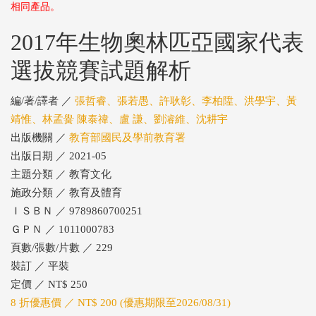
相同產品。
2017年生物奧林匹亞國家代表
選拔競賽試題解析
編/著/譯者 ／
張哲睿、張若愚、許耿彰、李柏陞、洪學宇、黃
靖惟、林孟黌 陳泰禕、盧 謙、劉濬維、沈耕宇
出版機關 ／
教育部國民及學前教育署
出版日期 ／ 2021-05
主題分類 ／ 教育文化
施政分類 ／ 教育及體育
ＩＳＢＮ ／ 9789860700251
ＧＰＮ ／ 1011000783
頁數/張數/片數 ／ 229
裝訂 ／ 平裝
定價 ／ NT$ 250
8 折優惠價 ／ NT$ 200 (優惠期限至2026/08/31)