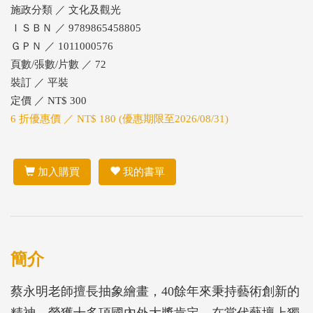
施政分類 ／ 文化及觀光
ＩＳＢＮ ／ 9789865458805
ＧＰＮ ／ 1011000576
頁數/張數/片數 ／ 72
裝訂 ／ 平裝
定價 ／ NT$ 300
6 折優惠價 ／ NT$ 180 (優惠期限至2026/08/31)
加入購買
我的書單
簡介
蔡永明老師擅長抽象繪畫，40餘年來秉持藝術創新的
精神，榮獲十多項國內外大獎肯定，在當代藝壇上獨