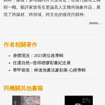
樹一幟。藝評家曾長生更論其人文幾何抽象作品，展
現了跨媒材、跨領域、跨文化的後現代精神。
蔡老師的創作發想，大部份來自當下現實的生活寫
more...
照、內心深處的記憶召喚，也有挪用傳統文化的參
照。他的作品企圖轉譯象徵的圖像語彙，將抽象、具
象、半具象及不同向度的辯證融於形象、色彩之中，
作者相關著作
畫面線條扮演著時間、空間、場域的區隔和結合，對
身體境況：2023黃位政專輯
理想的建構充滿期許，除展現強烈的個人化藝術語
任運自然─曾得標膠彩畫紀念展
彙，也反映出深刻的當代性與人文內涵。
華甲留痕：林滄池書法篆刻展‧心經專輯
本次在大墩文化中心的個展，精選近期約50多件創
作，作品包含抽象、意象、超現實等形式，透過線條
和明確的塊面，以清純質樸的色彩平塗、簡約的造型
同機關其他書籍
結構呈現，是一場當代抽象藝術的絕美盛宴。