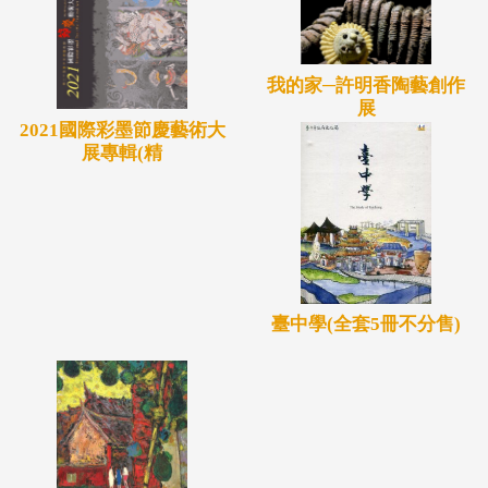
我的家─許明香陶藝創作
展
2021國際彩墨節慶藝術大
展專輯(精
臺中學(全套5冊不分售)