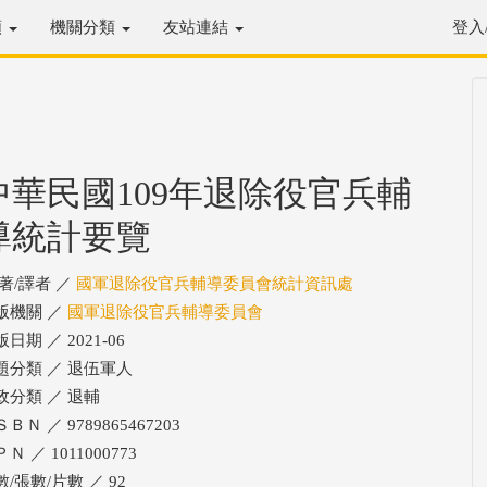
類
機關分類
友站連結
登入
中華民國109年退除役官兵輔
導統計要覽
/著/譯者 ／
國軍退除役官兵輔導委員會統計資訊處
版機關 ／
國軍退除役官兵輔導委員會
日期 ／ 2021-06
題分類 ／ 退伍軍人
政分類 ／ 退輔
ＢＮ ／ 9789865467203
Ｎ ／ 1011000773
數/張數/片數 ／ 92