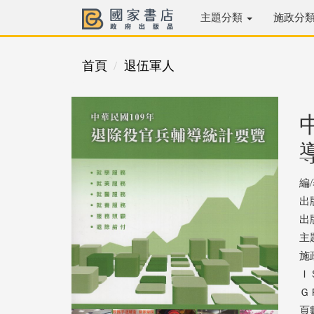
主題分類
施政分
首頁
退伍軍人
編
出
出版
主
施
ＩＳ
ＧＰ
頁