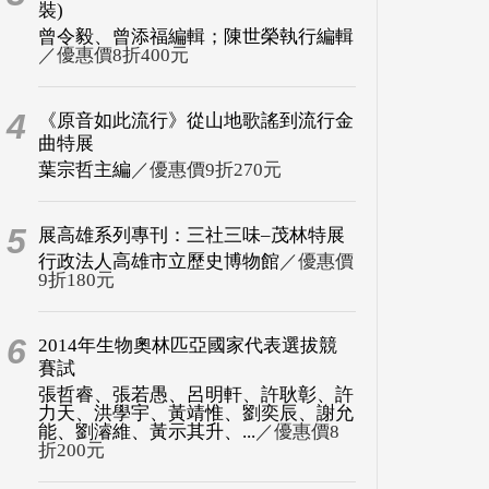
裝)
曾令毅、曾添福編輯；陳世榮執行編輯
／優惠價8折400元
4
《原音如此流行》從山地歌謠到流行金
曲特展
葉宗哲主編
／優惠價9折270元
5
展高雄系列專刊：三社三味–茂林特展
行政法人高雄市立歷史博物館
／優惠價
9折180元
6
2014年生物奧林匹亞國家代表選拔競
賽試
張哲睿、張若愚、呂明軒、許耿彰、許
力天、洪學宇、黃靖惟、劉奕辰、謝允
能、劉濬維、黃示其升、...
／優惠價8
折200元