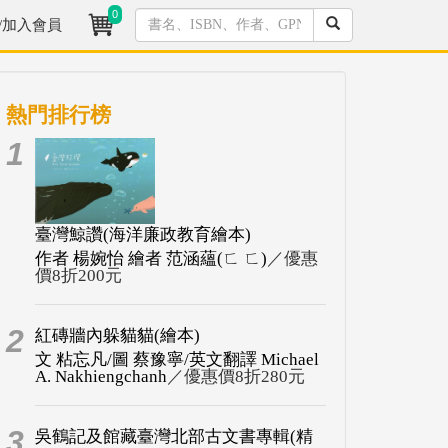
0
/加入會員
熱門排行榜
1
臺灣鯨讚(海洋廉政教育繪本)
作者 楊婉怡 繪者 范涵蘊(ㄈ ㄈ)
／優惠
價8折200元
2
紅磚牆內躲貓貓(繪本)
文 粘忘凡/圖 蔡豫寧/英文翻譯 Michael
A. Nakhiengchanh
／優惠價8折280元
3
吳鶴記及館藏臺灣北部古文書專輯(精