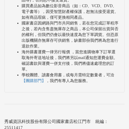
品等)，否則恕不接受退貨。
購買產品如為數位影音商品（如：CD、VCD、DVD、
電子書等），因受智慧財產權保護，恕無法接受退貨。
如有商品瑕疵，僅可更換相同產品。
國家書店因網路與門市共同銷售，若在您完成訂單程序
之後，若內含售盡無庫存之商品，本公司保留出貨與否
的權利，但我們仍會以最快速度為您下單調貨。但恐原
出版機關亦無庫存可供銷售，缺書部份我們將為您進行
退款作業。
海外購書運費一律另行報價 ，當您進購物車下訂單選
取海外寄送地址後，我們將另以mail通知您運費金額。
確認書款與運費一併支付後，我們將儘速處理您的訂
單。
學校團體、讀書會用書，或每月需特定數量者，可洽
【團購部門】
，我們有專人為您服務。
秀威資訊科技股份有限公司國家書店松江門市 統編：
25511417