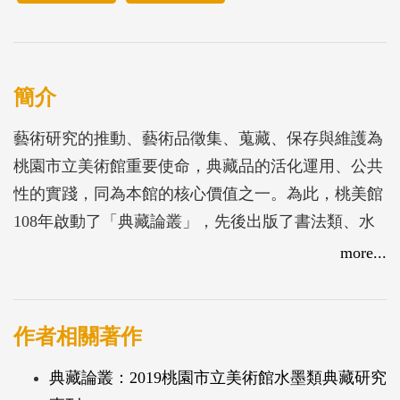
簡介
藝術研究的推動、藝術品徵集、蒐藏、保存與維護為
桃園市立美術館重要使命，典藏品的活化運用、公共
性的實踐，同為本館的核心價值之一。為此，桃美館
108年啟動了「典藏論叢」，先後出版了書法類、水
墨類典藏研究專刊。本次亦邀請了陳貺怡院長、謝佳
more...
娟所長、陳懷恩副教授及邱琳婷老師協助研究撰稿，
出版了「典藏論叢」的第三冊—桃園市立美術館2020
油畫暨水彩類典藏研究專刊。
作者相關著作
典藏論叢：2019桃園市立美術館水墨類典藏研究