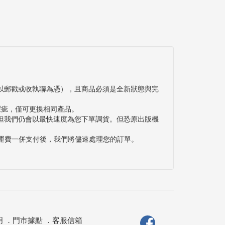
以郵戳或收執聯為憑），且商品必須是全新狀態與完
瑕疵，僅可更換相同產品。
但我們仍會以最快速度為您下單調貨。但恐原出版機
與運費一併支付後，我們將儘速處理您的訂單。
明
．
門市據點
．
客服信箱