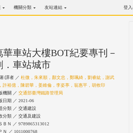
類
機關分類
友站連結
登入
萬華車站大樓BOT紀要專刊－
創．車站城市
/著/譯者 ／
杜微，朱來順，顏文忠，鄭珮綺，劉睿紘，謝武
，許裕億，陳碧華，姜維倫，李姿葶，翁惠平，胡攸印
版機關 ／
交通部臺灣鐵路管理局
日期 ／ 2021-06
題分類 ／ 交通建設
政分類 ／ 交通及建設
ＢＮ ／ 9789865313012
Ｎ ／ 1011000768