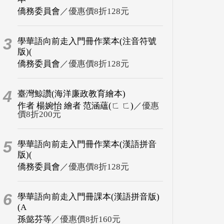
僑務委員會
／優惠價8折128元
3
學華語向前走入門冊作業本(注音符號
版)(
僑務委員會
／優惠價8折128元
4
臺灣鯨讚(海洋廉政教育繪本)
作者 楊婉怡 繪者 范涵蘊(ㄈ ㄈ)
／優惠
價8折200元
5
學華語向前走入門冊作業本(漢語拼音
版)(
僑務委員會
／優惠價8折128元
6
學華語向前走入門冊課本(漢語拼音版)
(A
孫懿芬等
／優惠價8折160元