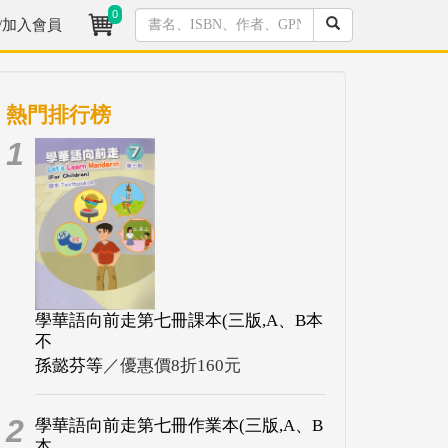
0
/加入會員
熱門排行榜
1
學華語向前走第七冊課本(三版,A、B本
不
孫懿芬等
／優惠價8折160元
2
學華語向前走第七冊作業本(三版,A、B
本