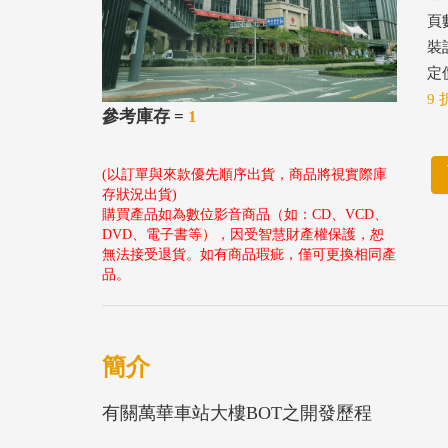
頁
裝
定價
9 
參考庫存 =
1
(以訂單與來款優先順序出貨，商品將視實際庫
存狀況出貨)
購買產品如為數位影音商品（如：CD、VCD、
DVD、電子書等），因受智慧財產權保護，恕
無法接受退貨。如有商品瑕疵，僅可更換相同產
品。
簡介
有關萬華車站大樓BOT之開發歷程