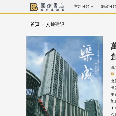
主題分類
施政分
首頁
交通建設
編
昌
出
出版
主
施
ＩＳ
ＧＰ