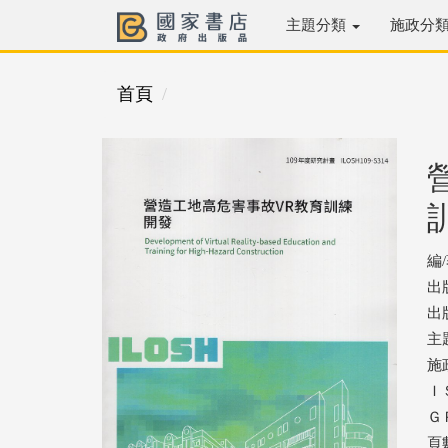
主題分類
施政分
首頁
編
出
出版
主
施
ＩＳ
ＧＰ
頁數