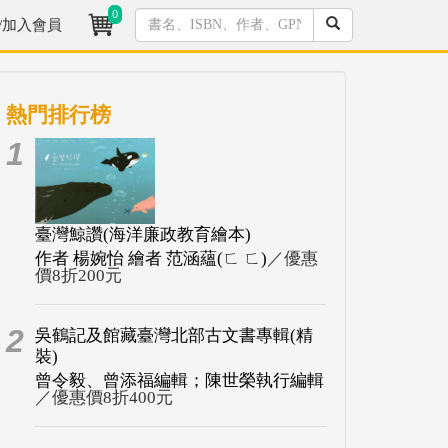
0
/加入會員
熱門排行榜
1
臺灣鯨讚(海洋廉政教育繪本)
作者 楊婉怡 繪者 范涵蘊(ㄈ ㄈ)
／優惠
價8折200元
2
吳鶴記及館藏臺灣北部古文書專輯(精
裝)
曾令毅、曾添福編輯；陳世榮執行編輯
／優惠價8折400元