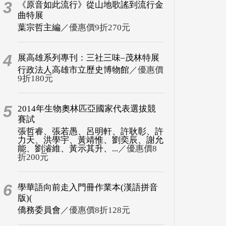
3
《原音如此流行》從山地歌謠到流行金
曲特展
葉宗哲主編
／優惠價9折270元
4
展高雄系列專刊：三社三味–茂林特展
行政法人高雄市立歷史博物館
／優惠價
9折180元
5
2014年生物奧林匹亞國家代表選拔競
賽試
張哲睿、張若愚、呂明軒、許耿彰、許
力天、洪學宇、黃靖惟、劉奕辰、謝允
能、劉濬維、黃示其升、...
／優惠價8
折200元
6
學華語向前走入門冊作業本(漢語拼音
版)(
僑務委員會
／優惠價8折128元