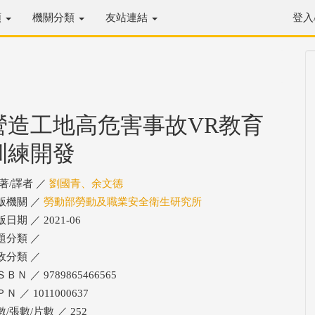
類
機關分類
友站連結
登入
營造工地高危害事故VR教育
訓練開發
/著/譯者 ／
劉國青、余文德
版機關 ／
勞動部勞動及職業安全衛生研究所
日期 ／ 2021-06
題分類 ／
政分類 ／
ＢＮ ／ 9789865466565
Ｎ ／ 1011000637
/張數/片數 ／ 252