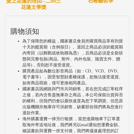
石雕藝術季
愛上花蓮的理由--二00三
花蓮文學獎
購物須知
為了保障您的權益，國家書店會員所購買商品享有到貨
十天的鑑賞期（含例假日）。退回之商品必須於鑑賞期
內寄回（以郵戳或收執聯為憑），且商品必須是全新狀
態與完整包裝(商品、附件、內外包裝、隨貨文件、贈
品等)，否則恕不接受退貨。
購買產品如為數位影音商品（如：CD、VCD、DVD、
電子書等），因受智慧財產權保護，恕無法接受退貨。
如有商品瑕疵，僅可更換相同產品。
國家書店因網路與門市共同銷售，若在您完成訂單程序
之後，若內含售盡無庫存之商品，本公司保留出貨與否
的權利，但我們仍會以最快速度為您下單調貨。但恐原
出版機關亦無庫存可供銷售，缺書部份我們將為您進行
退款作業。
海外購書運費一律另行報價 ，當您進購物車下訂單選
取海外寄送地址後，我們將另以mail通知您運費金額。
確認書款與運費一併支付後，我們將儘速處理您的訂