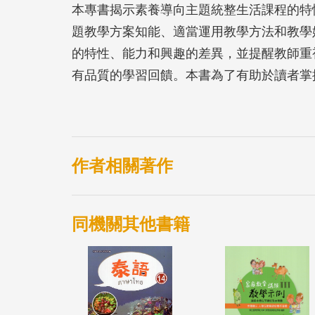
本專書揭示素養導向主題統整生活課程的特
題教學方案知能、適當運用教學方法和教學
的特性、能力和興趣的差異，並提醒教師重
有品質的學習回饋。本書為了有助於讀者掌
題，章節內容包括：統整課程的世界趨勢、
課程的設計模式、生活課程學生的適性學習
案設計素材來源與方案實例、教師專業增能
挑戰與回應等。
作者相關著作
同機關其他書籍