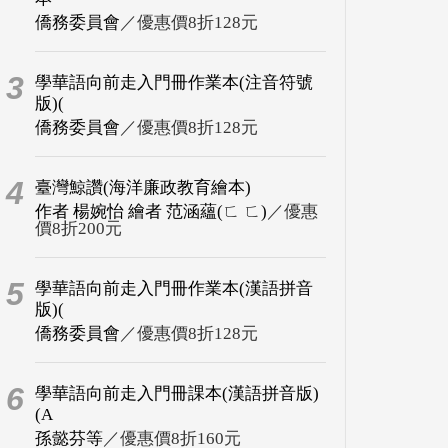
僑務委員會
／優惠價8折128元
3
學華語向前走入門冊作業本(注音符號
版)(
僑務委員會
／優惠價8折128元
4
臺灣鯨讚(海洋廉政教育繪本)
作者 楊婉怡 繪者 范涵蘊(ㄈ ㄈ)
／優惠
價8折200元
5
學華語向前走入門冊作業本(漢語拼音
版)(
僑務委員會
／優惠價8折128元
6
學華語向前走入門冊課本(漢語拼音版)
(A
孫懿芬等
／優惠價8折160元