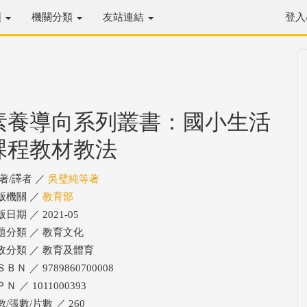
類
機關分類
友站連結
登入
素養導向系列叢書：國小生活
課程教材教法
/著/譯者 ／
吳璧純等著
版機關 ／
教育部
日期 ／ 2021-05
題分類 ／ 教育文化
政分類 ／ 教育及體育
ＢＮ ／ 9789860700008
Ｎ ／ 1011000393
/張數/片數 ／ 260