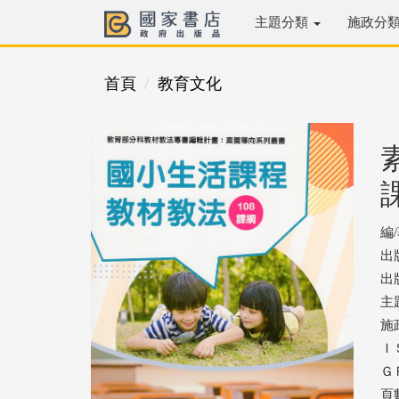
主題分類
施政分
首頁
教育文化
編
出
出版
主
施
ＩＳ
ＧＰ
頁數