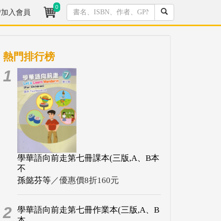
0
/加入會員
熱門排行榜
1
學華語向前走第七冊課本(三版,A、B本
不
孫懿芬等
／優惠價8折160元
2
學華語向前走第七冊作業本(三版,A、B
本