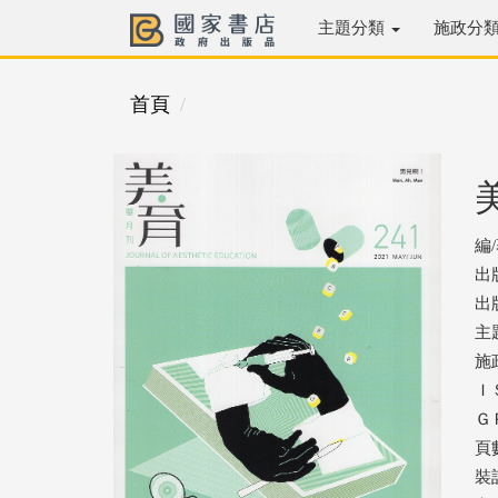
主題分類
施政分
首頁
編
出
出版
主
施
ＩＳ
ＧＰ
頁
裝