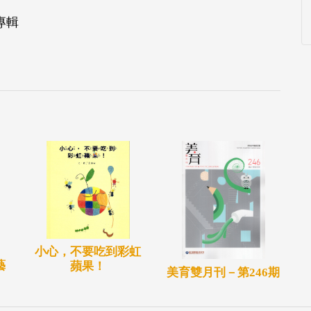
專輯
小心，不要吃到彩虹
藝
蘋果！
美育雙月刊－第246期