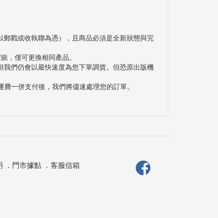
以郵戳或收執聯為憑），且商品必須是全新狀態與完
瑕疵，僅可更換相同產品。
但我們仍會以最快速度為您下單調貨。但恐原出版機
與運費一併支付後，我們將儘速處理您的訂單。
明
．
門市據點
．
客服信箱