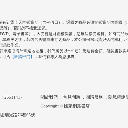
享有到貨十天的鑑賞期（含例假日）。退回之商品必須於鑑賞期內寄回（
品等)，否則恕不接受退貨。
、DVD、電子書等），因受智慧財產權保護，恕無法接受退貨。如有商品
訂單程序之後，若內含售盡無庫存之商品，本公司保留出貨與否的權利，
行退款作業。
訂單選取海外寄送地址後，我們將另以mail通知您運費金額。確認書款
，可洽
【團購部門】
，我們有專人為您服務。
511417
關於我們
．
常見問題
．
團購服務
．
隱私權說
Copyright © 國家網路書店
區瑞光路76巷65號