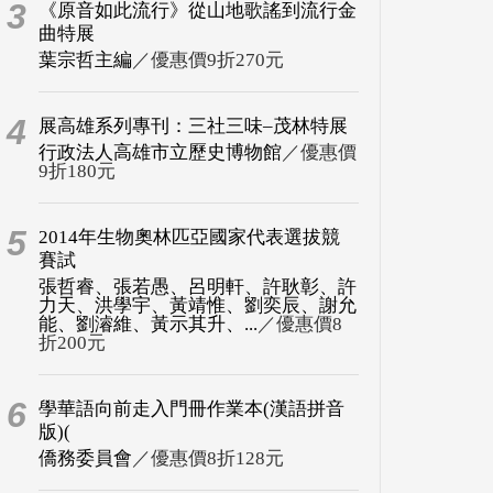
3
《原音如此流行》從山地歌謠到流行金
曲特展
葉宗哲主編
／優惠價9折270元
4
展高雄系列專刊：三社三味–茂林特展
行政法人高雄市立歷史博物館
／優惠價
9折180元
5
2014年生物奧林匹亞國家代表選拔競
賽試
張哲睿、張若愚、呂明軒、許耿彰、許
力天、洪學宇、黃靖惟、劉奕辰、謝允
能、劉濬維、黃示其升、...
／優惠價8
折200元
6
學華語向前走入門冊作業本(漢語拼音
版)(
僑務委員會
／優惠價8折128元