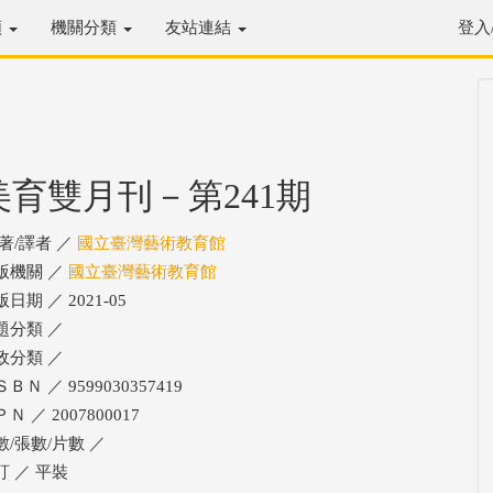
類
機關分類
友站連結
登入
美育雙月刊－第241期
/著/譯者 ／
國立臺灣藝術教育館
版機關 ／
國立臺灣藝術教育館
日期 ／ 2021-05
題分類 ／
政分類 ／
ＢＮ ／ 9599030357419
Ｎ ／ 2007800017
數/張數/片數 ／
訂 ／ 平裝