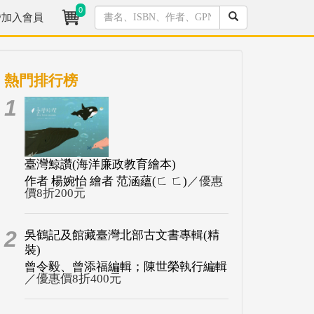
0
/加入會員
熱門排行榜
1
臺灣鯨讚(海洋廉政教育繪本)
作者 楊婉怡 繪者 范涵蘊(ㄈ ㄈ)
／優惠
價8折200元
2
吳鶴記及館藏臺灣北部古文書專輯(精
裝)
曾令毅、曾添福編輯；陳世榮執行編輯
／優惠價8折400元