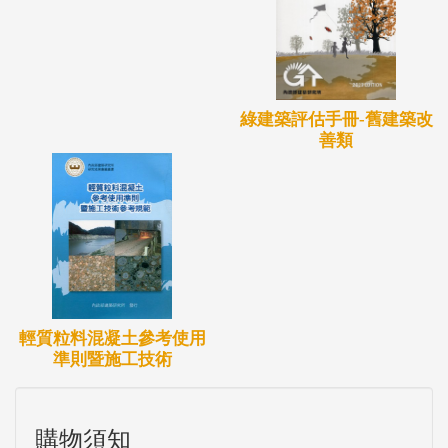
綠建築評估手冊-舊建築改
善類
輕質粒料混凝土參考使用
準則暨施工技術
購物須知