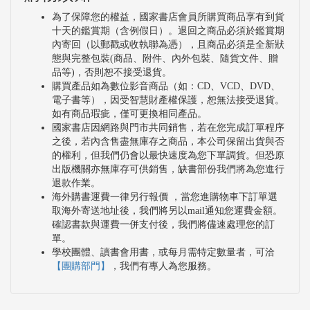
為了保障您的權益，國家書店會員所購買商品享有到貨
十天的鑑賞期（含例假日）。退回之商品必須於鑑賞期
內寄回（以郵戳或收執聯為憑），且商品必須是全新狀
態與完整包裝(商品、附件、內外包裝、隨貨文件、贈
品等)，否則恕不接受退貨。
購買產品如為數位影音商品（如：CD、VCD、DVD、
電子書等），因受智慧財產權保護，恕無法接受退貨。
如有商品瑕疵，僅可更換相同產品。
國家書店因網路與門市共同銷售，若在您完成訂單程序
之後，若內含售盡無庫存之商品，本公司保留出貨與否
的權利，但我們仍會以最快速度為您下單調貨。但恐原
出版機關亦無庫存可供銷售，缺書部份我們將為您進行
退款作業。
海外購書運費一律另行報價 ，當您進購物車下訂單選
取海外寄送地址後，我們將另以mail通知您運費金額。
確認書款與運費一併支付後，我們將儘速處理您的訂
單。
學校團體、讀書會用書，或每月需特定數量者，可洽
【團購部門】
，我們有專人為您服務。