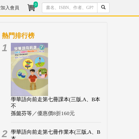
0
/加入會員
熱門排行榜
1
學華語向前走第七冊課本(三版,A、B本
不
孫懿芬等
／優惠價8折160元
2
學華語向前走第七冊作業本(三版,A、B
本