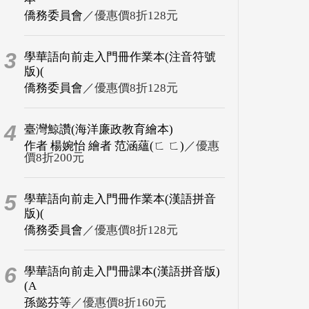
僑務委員會
／優惠價8折128元
3
學華語向前走入門冊作業本(注音符號
版)(
僑務委員會
／優惠價8折128元
4
臺灣鯨讚(海洋廉政教育繪本)
作者 楊婉怡 繪者 范涵蘊(ㄈ ㄈ)
／優惠
價8折200元
5
學華語向前走入門冊作業本(漢語拼音
版)(
僑務委員會
／優惠價8折128元
6
學華語向前走入門冊課本(漢語拼音版)
(A
孫懿芬等
／優惠價8折160元