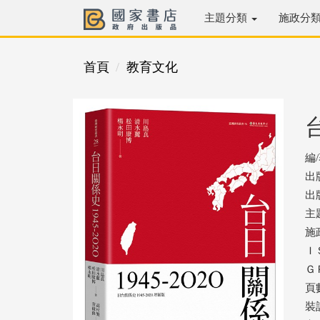
主題分類
施政分
首頁
教育文化
編
出
出版
主
施
ＩＳ
ＧＰ
頁數
裝