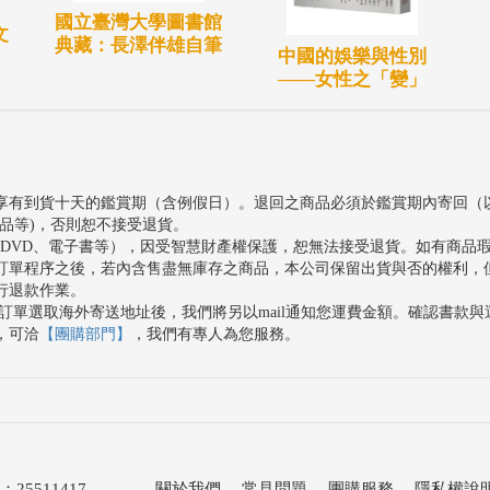
國立臺灣大學圖書館
文
典藏：長澤伴雄自筆
中國的娛樂與性別
——女性之「變」
享有到貨十天的鑑賞期（含例假日）。退回之商品必須於鑑賞期內寄回（
品等)，否則恕不接受退貨。
、DVD、電子書等），因受智慧財產權保護，恕無法接受退貨。如有商品
訂單程序之後，若內含售盡無庫存之商品，本公司保留出貨與否的權利，
行退款作業。
訂單選取海外寄送地址後，我們將另以mail通知您運費金額。確認書款
，可洽
【團購部門】
，我們有專人為您服務。
511417
關於我們
．
常見問題
．
團購服務
．
隱私權說