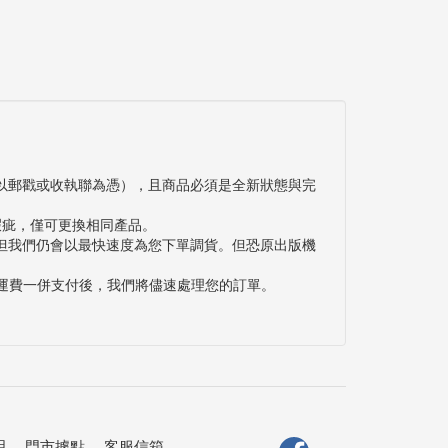
以郵戳或收執聯為憑），且商品必須是全新狀態與完
瑕疵，僅可更換相同產品。
但我們仍會以最快速度為您下單調貨。但恐原出版機
與運費一併支付後，我們將儘速處理您的訂單。
明
．
門市據點
．
客服信箱