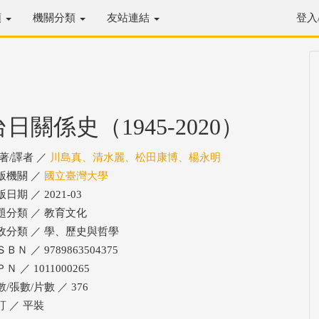
類
機關分類
友站連結
登入
台日關係史（1945-2020）
/著/譯者 ／
川島真、清水麗、松田康博、楊永明
版機關 ／
國立臺灣大學
日期 ／ 2021-03
題分類 ／ 教育文化
政分類 ／ 學、歷史與哲學
ＢＮ ／ 9789863504375
Ｎ ／ 1011000265
/張數/片數 ／ 376
訂 ／ 平裝