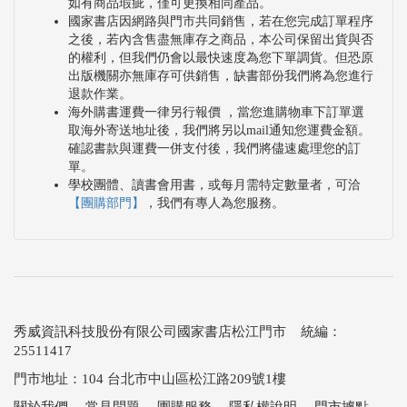
如有商品瑕疵，僅可更換相同產品。
國家書店因網路與門市共同銷售，若在您完成訂單程序
之後，若內含售盡無庫存之商品，本公司保留出貨與否
的權利，但我們仍會以最快速度為您下單調貨。但恐原
出版機關亦無庫存可供銷售，缺書部份我們將為您進行
退款作業。
海外購書運費一律另行報價 ，當您進購物車下訂單選
取海外寄送地址後，我們將另以mail通知您運費金額。
確認書款與運費一併支付後，我們將儘速處理您的訂
單。
學校團體、讀書會用書，或每月需特定數量者，可洽
【團購部門】
，我們有專人為您服務。
秀威資訊科技股份有限公司國家書店松江門市 統編：
25511417
門市地址：104 台北市中山區松江路209號1樓
關於我們
．
常見問題
．
團購服務
．
隱私權說明
．
門市據點
．