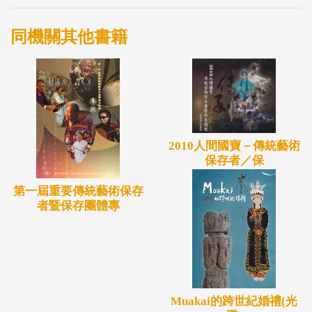
同機關其他書籍
2010人間國寶－傳統藝術
保存者／保
第一屆重要傳統藝術保存
者暨保存團體專
Muakai的跨世紀婚禮(光