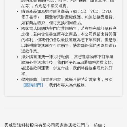
態與完整包裝(商品、附件、內外包裝、隨貨文件、贈
品等)，否則恕不接受退貨。
購買產品如為數位影音商品（如：CD、VCD、DVD、
電子書等），因受智慧財產權保護，恕無法接受退貨。
如有商品瑕疵，僅可更換相同產品。
國家書店因網路與門市共同銷售，若在您完成訂單程序
之後，若內含售盡無庫存之商品，本公司保留出貨與否
的權利，但我們仍會以最快速度為您下單調貨。但恐原
出版機關亦無庫存可供銷售，缺書部份我們將為您進行
退款作業。
海外購書運費一律另行報價 ，當您進購物車下訂單選
取海外寄送地址後，我們將另以mail通知您運費金額。
確認書款與運費一併支付後，我們將儘速處理您的訂
單。
學校團體、讀書會用書，或每月需特定數量者，可洽
【團購部門】
，我們有專人為您服務。
秀威資訊科技股份有限公司國家書店松江門市 統編：