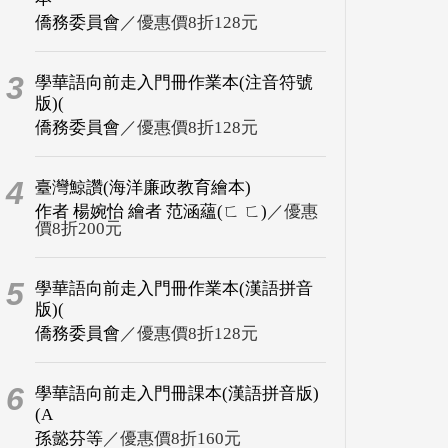
僑務委員會
／優惠價8折128元
3
學華語向前走入門冊作業本(注音符號
版)(
僑務委員會
／優惠價8折128元
4
臺灣鯨讚(海洋廉政教育繪本)
作者 楊婉怡 繪者 范涵蘊(ㄈ ㄈ)
／優惠
價8折200元
5
學華語向前走入門冊作業本(漢語拼音
版)(
僑務委員會
／優惠價8折128元
6
學華語向前走入門冊課本(漢語拼音版)
(A
孫懿芬等
／優惠價8折160元