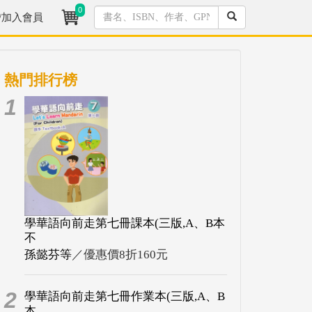
0
/加入會員
熱門排行榜
1
學華語向前走第七冊課本(三版,A、B本
不
孫懿芬等
／優惠價8折160元
2
學華語向前走第七冊作業本(三版,A、B
本