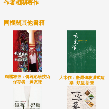
各國治水的文化與經驗。
作者相關著作
同機關其他書籍
絢麗雅致：傳統彩繪技術
大木作：臺灣傳統漢式建
保存者－黃友謙
築─類型‧計畫