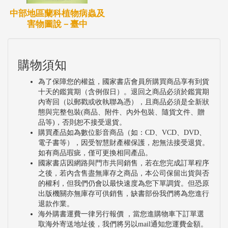
中部地區蘭科植物病蟲及
害物圖說－臺中
購物須知
為了保障您的權益，國家書店會員所購買商品享有到貨
十天的鑑賞期（含例假日）。退回之商品必須於鑑賞期
內寄回（以郵戳或收執聯為憑），且商品必須是全新狀
態與完整包裝(商品、附件、內外包裝、隨貨文件、贈
品等)，否則恕不接受退貨。
購買產品如為數位影音商品（如：CD、VCD、DVD、
電子書等），因受智慧財產權保護，恕無法接受退貨。
如有商品瑕疵，僅可更換相同產品。
國家書店因網路與門市共同銷售，若在您完成訂單程序
之後，若內含售盡無庫存之商品，本公司保留出貨與否
的權利，但我們仍會以最快速度為您下單調貨。但恐原
出版機關亦無庫存可供銷售，缺書部份我們將為您進行
退款作業。
海外購書運費一律另行報價 ，當您進購物車下訂單選
取海外寄送地址後，我們將另以mail通知您運費金額。