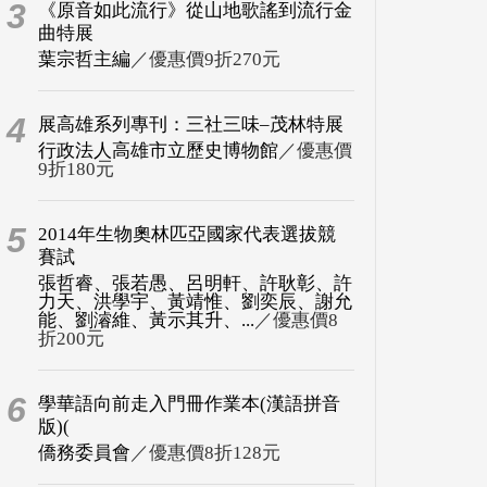
3
《原音如此流行》從山地歌謠到流行金
曲特展
葉宗哲主編
／優惠價9折270元
4
展高雄系列專刊：三社三味–茂林特展
行政法人高雄市立歷史博物館
／優惠價
9折180元
5
2014年生物奧林匹亞國家代表選拔競
賽試
張哲睿、張若愚、呂明軒、許耿彰、許
力天、洪學宇、黃靖惟、劉奕辰、謝允
能、劉濬維、黃示其升、...
／優惠價8
折200元
6
學華語向前走入門冊作業本(漢語拼音
版)(
僑務委員會
／優惠價8折128元