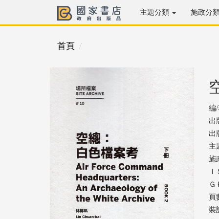
主題分類
施政分
首頁
編
出
出版
主
施
ＩＳ
ＧＰ
頁
裝