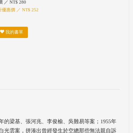
 ／ NT$ 280
折優惠價 ／ NT$ 252
我的書單
年的梁基、張河兆、李俊榆、吳難易等案；1955年
年的白光雲案，拼湊出曾經發生於空總那些無法親自訴