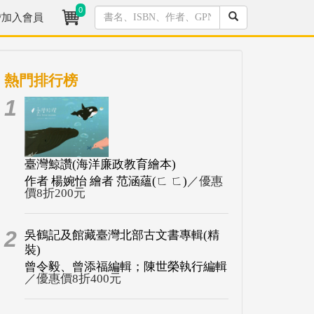
0
/加入會員
熱門排行榜
1
臺灣鯨讚(海洋廉政教育繪本)
作者 楊婉怡 繪者 范涵蘊(ㄈ ㄈ)
／優惠
價8折200元
2
吳鶴記及館藏臺灣北部古文書專輯(精
裝)
曾令毅、曾添福編輯；陳世榮執行編輯
／優惠價8折400元