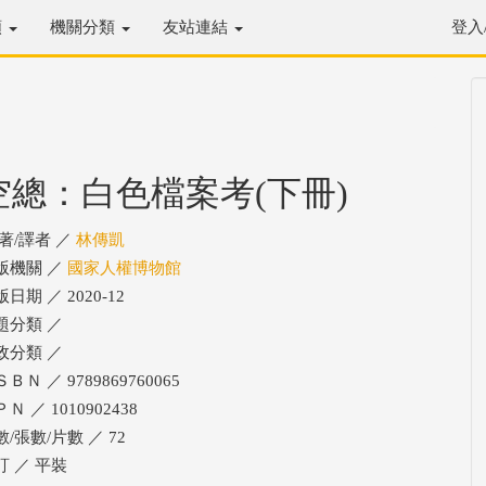
類
機關分類
友站連結
登入
空總：白色檔案考(下冊)
/著/譯者 ／
林傳凱
版機關 ／
國家人權博物館
日期 ／ 2020-12
題分類 ／
政分類 ／
ＢＮ ／ 9789869760065
Ｎ ／ 1010902438
數/張數/片數 ／ 72
訂 ／ 平裝