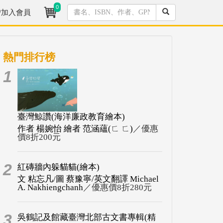
0
/加入會員
熱門排行榜
1
臺灣鯨讚(海洋廉政教育繪本)
作者 楊婉怡 繪者 范涵蘊(ㄈ ㄈ)
／優惠
價8折200元
2
紅磚牆內躲貓貓(繪本)
文 粘忘凡/圖 蔡豫寧/英文翻譯 Michael
A. Nakhiengchanh
／優惠價8折280元
3
吳鶴記及館藏臺灣北部古文書專輯(精