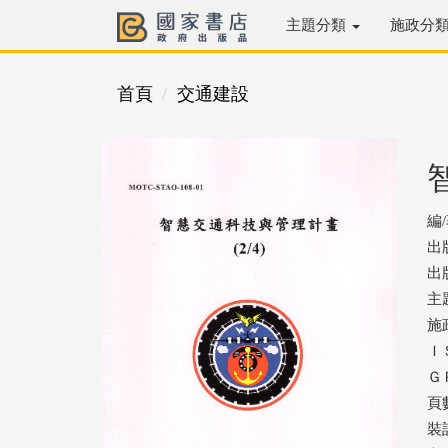
主題分類
施政分
首頁
交通建設
編
出
出版
主
施
ＩＳ
ＧＰ
頁數
裝