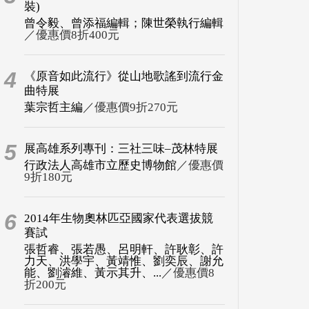
裝)
曾令毅、曾添福編輯；陳世榮執行編輯
／優惠價8折400元
4
《原音如此流行》從山地歌謠到流行金
曲特展
葉宗哲主編
／優惠價9折270元
5
展高雄系列專刊：三社三味–茂林特展
行政法人高雄市立歷史博物館
／優惠價
9折180元
6
2014年生物奧林匹亞國家代表選拔競
賽試
張哲睿、張若愚、呂明軒、許耿彰、許
力天、洪學宇、黃靖惟、劉奕辰、謝允
能、劉濬維、黃示其升、...
／優惠價8
折200元