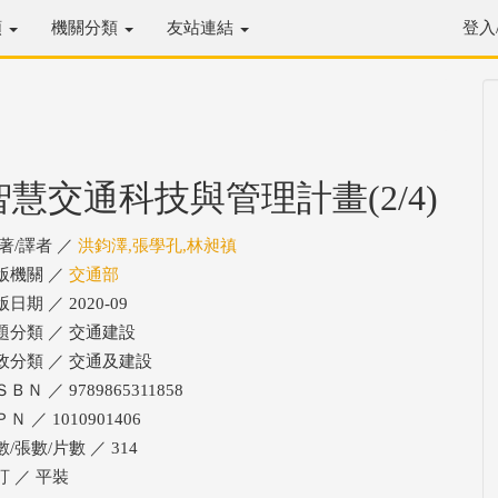
類
機關分類
友站連結
登入
智慧交通科技與管理計畫(2/4)
/著/譯者 ／
洪鈞澤,張學孔,林昶禛
版機關 ／
交通部
日期 ／ 2020-09
題分類 ／ 交通建設
政分類 ／ 交通及建設
ＢＮ ／ 9789865311858
Ｎ ／ 1010901406
/張數/片數 ／ 314
訂 ／ 平裝