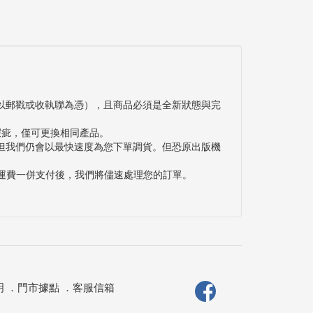
以郵戳或收執聯為憑），且商品必須是全新狀態與完
瑕疵，僅可更換相同產品。
但我們仍會以最快速度為您下單調貨。但恐原出版機
與運費一併支付後，我們將儘速處理您的訂單。
明
．
門市據點
．
客服信箱