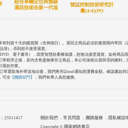
結合車輛定位與無線
研
號誌控制技術研究計
通訊技術在新一代道
畫(4/4)(PO
享有到貨十天的鑑賞期（含例假日）。退回之商品必須於鑑賞期內寄回（
品等)，否則恕不接受退貨。
、DVD、電子書等），因受智慧財產權保護，恕無法接受退貨。如有商品
訂單程序之後，若內含售盡無庫存之商品，本公司保留出貨與否的權利，
行退款作業。
訂單選取海外寄送地址後，我們將另以mail通知您運費金額。確認書款
，可洽
【團購部門】
，我們有專人為您服務。
511417
關於我們
．
常見問題
．
團購服務
．
隱私權說
Copyright © 國家網路書店