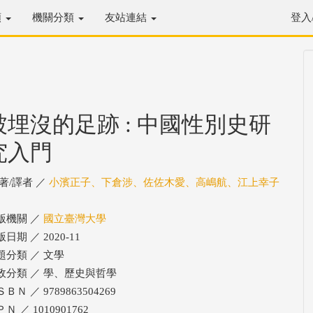
類
機關分類
友站連結
登入
被埋沒的足跡 : 中國性別史研
究入門
/著/譯者 ／
小濱正子、下倉涉、佐佐木愛、高嶋航、江上幸子
版機關 ／
國立臺灣大學
日期 ／ 2020-11
題分類 ／ 文學
政分類 ／ 學、歷史與哲學
ＢＮ ／ 9789863504269
Ｎ ／ 1010901762