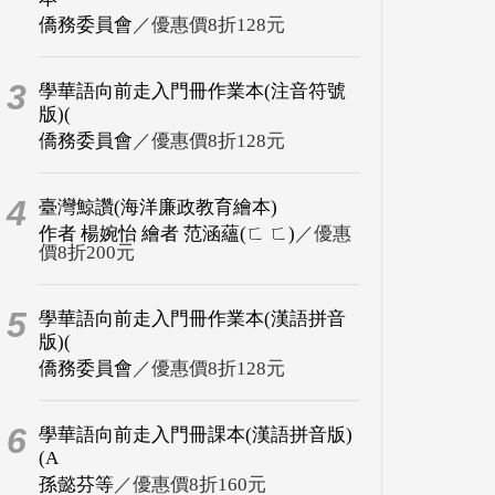
僑務委員會
／優惠價8折128元
3
學華語向前走入門冊作業本(注音符號
版)(
僑務委員會
／優惠價8折128元
4
臺灣鯨讚(海洋廉政教育繪本)
作者 楊婉怡 繪者 范涵蘊(ㄈ ㄈ)
／優惠
價8折200元
5
學華語向前走入門冊作業本(漢語拼音
版)(
僑務委員會
／優惠價8折128元
6
學華語向前走入門冊課本(漢語拼音版)
(A
孫懿芬等
／優惠價8折160元