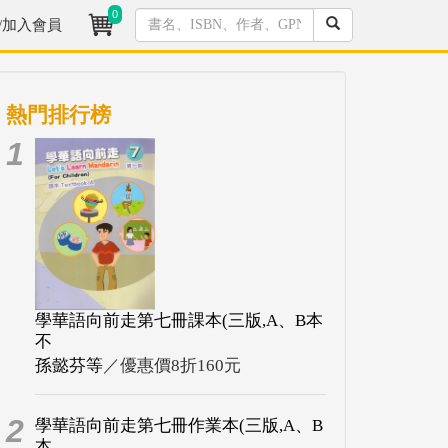
0
/加入會員
熱門排行榜
1
學華語向前走第七冊課本(三版,A、B本
不
孫懿芬等
／優惠價8折160元
2
學華語向前走第七冊作業本(三版,A、B
本