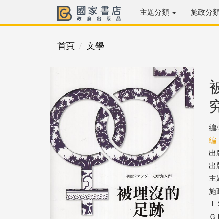
主題分類
施政分
首頁
文學
編
編
出
出版
主
施
ＩＳ
ＧＰ