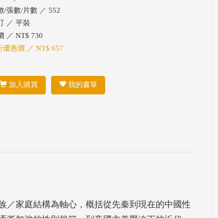
/張數/片數 ／ 552
訂 ／ 平裝
 ／ NT$ 730
折優惠價 ／ NT$ 657
加入購買
我的書單
族／家庭結構為軸心，概括從先秦到現在的中國性