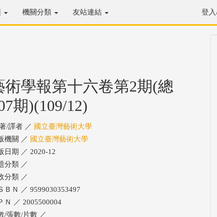
類
機關分類
友站連結
登入
藝術學報第十六卷第2期(總
07期)(109/12)
/著/譯者 ／
國立臺灣藝術大學
版機關 ／
國立臺灣藝術大學
日期 ／ 2020-12
題分類 ／
政分類 ／
ＢＮ ／ 9599030353497
Ｎ ／ 2005500004
數/張數/片數 ／