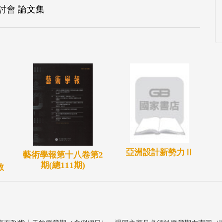
討會 論文集
亞洲設計新勢力Ⅱ
藝術學報第十八卷第2
」
期(總111期)
教