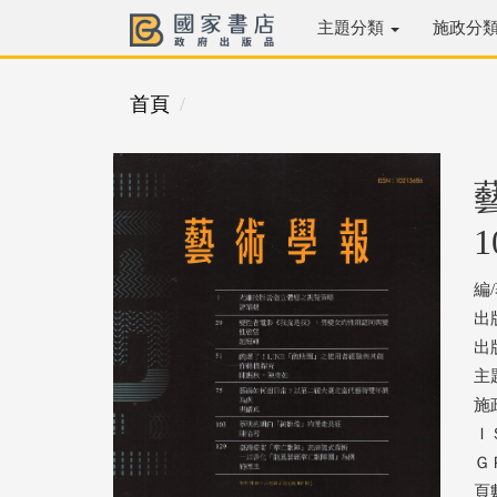
主題分類
施政分
首頁
1
編
出
出版
主
施
ＩＳ
ＧＰ
頁