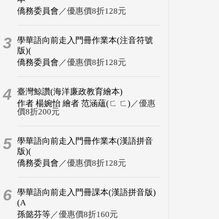
僑務委員會
／優惠價8折128元
3
學華語向前走入門冊作業本(注音符號
版)(
僑務委員會
／優惠價8折128元
4
臺灣鯨讚(海洋廉政教育繪本)
作者 楊婉怡 繪者 范涵蘊(ㄈ ㄈ)
／優惠
價8折200元
5
學華語向前走入門冊作業本(漢語拼音
版)(
僑務委員會
／優惠價8折128元
6
學華語向前走入門冊課本(漢語拼音版)
(A
孫懿芬等
／優惠價8折160元