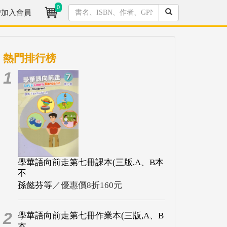
0
/加入會員
熱門排行榜
1
學華語向前走第七冊課本(三版,A、B本
不
孫懿芬等
／優惠價8折160元
2
學華語向前走第七冊作業本(三版,A、B
本