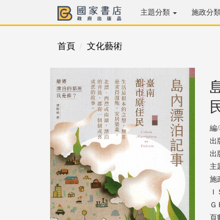
主題分類
施政分
首頁
文化藝術
編
出
出版
主
施
ＩＳ
ＧＰ
頁數