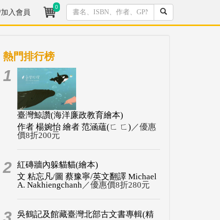
0
/加入會員
熱門排行榜
1
臺灣鯨讚(海洋廉政教育繪本)
作者 楊婉怡 繪者 范涵蘊(ㄈ ㄈ)
／優惠
價8折200元
2
紅磚牆內躲貓貓(繪本)
文 粘忘凡/圖 蔡豫寧/英文翻譯 Michael
A. Nakhiengchanh
／優惠價8折280元
3
吳鶴記及館藏臺灣北部古文書專輯(精