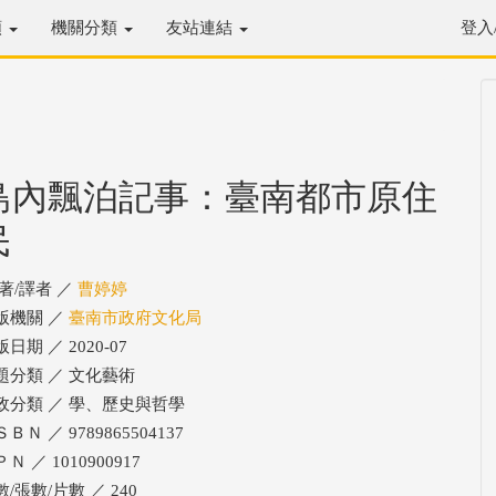
類
機關分類
友站連結
登入
島內飄泊記事：臺南都市原住
民
/著/譯者 ／
曹婷婷
版機關 ／
臺南市政府文化局
日期 ／ 2020-07
題分類 ／ 文化藝術
政分類 ／ 學、歷史與哲學
ＢＮ ／ 9789865504137
Ｎ ／ 1010900917
/張數/片數 ／ 240