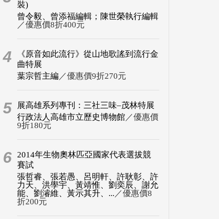
裝)
曾令毅、曾添福編輯；陳世榮執行編輯
／優惠價8折400元
4
《原音如此流行》從山地歌謠到流行金
曲特展
葉宗哲主編
／優惠價9折270元
5
展高雄系列專刊：三社三味–茂林特展
行政法人高雄市立歷史博物館
／優惠價
9折180元
6
2014年生物奧林匹亞國家代表選拔競
賽試
張哲睿、張若愚、呂明軒、許耿彰、許
力天、洪學宇、黃靖惟、劉奕辰、謝允
能、劉濬維、黃示其升、...
／優惠價8
折200元