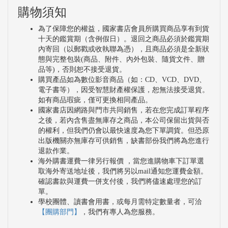
購物須知
為了保障您的權益，國家書店會員所購買商品享有到貨
十天的鑑賞期（含例假日）。退回之商品必須於鑑賞期
內寄回（以郵戳或收執聯為憑），且商品必須是全新狀
態與完整包裝(商品、附件、內外包裝、隨貨文件、贈
品等)，否則恕不接受退貨。
購買產品如為數位影音商品（如：CD、VCD、DVD、
電子書等），因受智慧財產權保護，恕無法接受退貨。
如有商品瑕疵，僅可更換相同產品。
國家書店因網路與門市共同銷售，若在您完成訂單程序
之後，若內含售盡無庫存之商品，本公司保留出貨與否
的權利，但我們仍會以最快速度為您下單調貨。但恐原
出版機關亦無庫存可供銷售，缺書部份我們將為您進行
退款作業。
海外購書運費一律另行報價 ，當您進購物車下訂單選
取海外寄送地址後，我們將另以mail通知您運費金額。
確認書款與運費一併支付後，我們將儘速處理您的訂
單。
學校團體、讀書會用書，或每月需特定數量者，可洽
【團購部門】
，我們有專人為您服務。