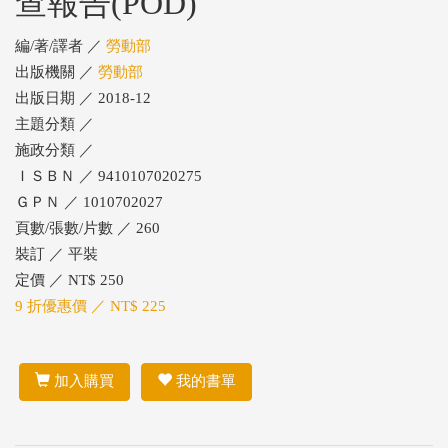
查報告(POD)
編/著/譯者 ／
勞動部
出版機關 ／
勞動部
出版日期 ／ 2018-12
主題分類 ／
施政分類 ／
ＩＳＢＮ ／ 9410107020275
ＧＰＮ ／ 1010702027
頁數/張數/片數 ／ 260
裝訂 ／ 平裝
定價 ／ NT$ 250
9 折優惠價 ／ NT$ 225
加入購買
我的書單