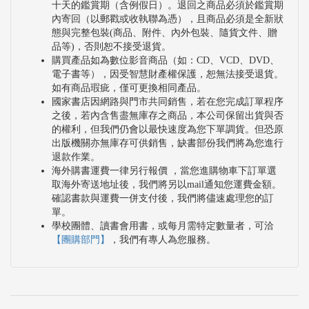
十天的鑑賞期（含例假日）。退回之商品必須於鑑賞期
內寄回（以郵戳或收執聯為憑），且商品必須是全新狀
態與完整包裝(商品、附件、內外包裝、隨貨文件、贈
品等)，否則恕不接受退貨。
購買產品如為數位影音商品（如：CD、VCD、DVD、
電子書等），因受智慧財產權保護，恕無法接受退貨。
如有商品瑕疵，僅可更換相同產品。
國家書店因網路與門市共同銷售，若在您完成訂單程序
之後，若內含售盡無庫存之商品，本公司保留出貨與否
的權利，但我們仍會以最快速度為您下單調貨。但恐原
出版機關亦無庫存可供銷售，缺書部份我們將為您進行
退款作業。
海外購書運費一律另行報價 ，當您進購物車下訂單選
取海外寄送地址後，我們將另以mail通知您運費金額。
確認書款與運費一併支付後，我們將儘速處理您的訂
單。
學校團體、讀書會用書，或每月需特定數量者，可洽
【團購部門】
，我們有專人為您服務。