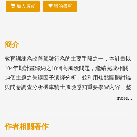
加入購買
我的書單
簡介
教育訓練為改善駕駛行為的主要手段之一，本計畫以
104年期計畫歸納之18個高風險問題，繼續完成相關
14個主題之失誤因子演繹分析，並利用焦點團體討論
與問卷調查分析機車騎士風險感知重要學習內容，整
理各個風險主題之重點學習訓練內容，發展出機車行
more...
駛於路段和路(巷)口的路權知識、正確行為及防禦駕
駛等，以作為後續建構機車駕駛遊戲內容之基礎。本
計畫以少車道數情境進行機車駕駛遊戲情境設計，擴
作者相關著作
增設計至五條路線，並新增防禦駕駛事件。研究過程