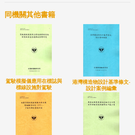
針對政府、駕訓相關單位舉辦機車駕駛遊戲研發成果
同機關其他書籍
展示暨應用方式座談會，並探討機車駕駛遊戲學習系
統應用於機車駕訓的可行性和可行方式。
本計畫同時針對年輕人設計機車安全認知知識問卷，
以了解年輕人之機車安全認知知識能力，問卷題目包
含標誌標線及號誌意義與設置功能、讓路權法規及正
確駕駛行為，並依據問卷分析結果整理年輕機車騎士
需加強之處，研擬由機車出發至停車過程中，10大機
駕駛模擬儀應用在標誌與
車駕駛應該學習的機車安全主題。本計畫最後針對大
港灣構造物設計基準條文-
標線設施對駕駛
設計案例編彙
學生進行遊戲系統及紙本教材的施測，了解未考取駕
照或剛考取駕照但駕駛經驗較少的學習者，在使用不
同教學方法下，對於交通安全知識的學習成效差異，
最後提出機車危險感知學習工具應用發展及推廣建
議。