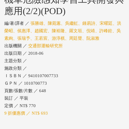
應用(2/2)(POD)
編/著/譯者 ／
張勝雄、陳菀蕙、吳繼虹、鍾易詩、宋曜廷、洪
榮昭、侯惠澤、趙國宏、陳裕隆、羅文垣、倪靖、許峰銓、吳
素絢、張瑞予、王若宸、游淳棋、周廷聲、阮淑雅
出版機關 ／
交通部運輸研究所
出版日期 ／ 2018-06
主題分類 ／
施政分類 ／
ＩＳＢＮ ／ 9410107007733
ＧＰＮ ／ 1010700773
頁數/張數/片數 ／ 648
裝訂 ／ 平裝
定價 ／ NT$ 770
9 折優惠價 ／ NT$ 693