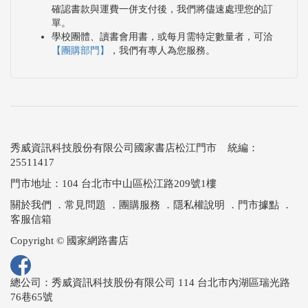
確認書款與運費一併支付後，我們將儘速處理您的訂
眾的意見，進而形成共識。
單。
學校團體、讀書會用書，或每月需特定數量者，可洽
本計畫利用利益相關者(Stakeholder)之概念，主要參
【團購部門】
，我們有專人為您服務。
與人員可分為三大類，分別為風險承擔者、承擔與支
付資源者及負責者，根據當地環境生活等方面評估，
其利益相關者又可細分為公部門、專家學者、社福單
位、業者、社會工作者、NGO團體以及最重要的在地
居民與當地弱勢族群。
秀威資訊科技股份有限公司國家書店松江門市 統編：
25511417
因沿海地層下陷區最主要面臨的課題為淹水災害，本
門市地址：104 台北市中山區松江路209號1樓
計畫利用治水議題為基礎，廣泛的與民眾訪談。並經
關於我們
．
常見問題
．
團購服務
．
隱私權說明
．
門市據點
．
由訪談的過程中，衍生出生產、生態、生活相關之議
客服信箱
題，接續辦理各種不同子議題之工作坊，而各工作坊
Copyright © 國家網路書店
討論後的共識凝聚成研討會，最終回歸至三生的主
題，達到成果收斂的目的。
總公司：秀威資訊科技股份有限公司 114 台北市內湖區瑞光路
本計畫公眾參與之對話活動，可分為訪談、座談、工
76巷65號