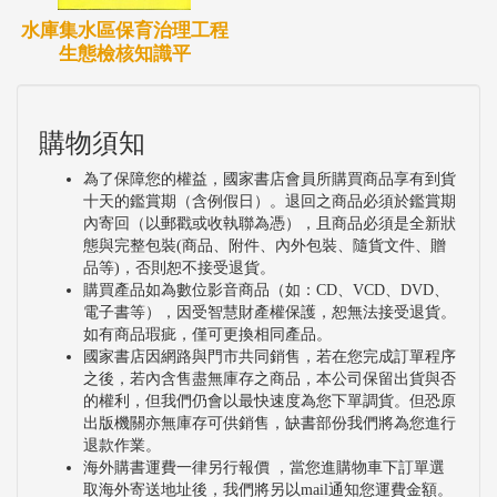
本計畫主要依據「加速辦理地層下陷區排水環境改善
水庫集水區保育治理工程
示範計畫」中?梧、新塭及東石示範區三處，為試行
生態檢核知識平
公眾參與之參考地區，由於進行公眾參與必須耗費龐
大的資源與時程，三處無法同時進行公眾參與。故本
購物須知
計畫依據此計畫其中之一主要工作項目「綜合治
為了保障您的權益，國家書店會員所購買商品享有到貨
水」，由三處示範區之改善排水工程規劃進度，選定
十天的鑑賞期（含例假日）。退回之商品必須於鑑賞期
試行之示範區。
內寄回（以郵戳或收執聯為憑），且商品必須是全新狀
態與完整包裝(商品、附件、內外包裝、隨貨文件、贈
由各示範區之改善排水工程規劃進度中，得知東石示
品等)，否則恕不接受退貨。
範區尚處於計畫擬訂作業中；由於公眾參與之原則係
購買產品如為數位影音商品（如：CD、VCD、DVD、
電子書等），因受智慧財產權保護，恕無法接受退貨。
採用由下而上的方式辦理，以利凝聚共識，因此對於
如有商品瑕疵，僅可更換相同產品。
尚屬擬訂中的示範區計畫，尤其適合採用。
國家書店因網路與門市共同銷售，若在您完成訂單程序
之後，若內含售盡無庫存之商品，本公司保留出貨與否
的權利，但我們仍會以最快速度為您下單調貨。但恐原
出版機關亦無庫存可供銷售，缺書部份我們將為您進行
四、公眾參與
退款作業。
公眾參與係指民眾對於政府政策、活動及公眾事務的
海外購書運費一律另行報價 ，當您進購物車下訂單選
取海外寄送地址後，我們將另以mail通知您運費金額。
參與；本計畫透過不同形式之對話活動，歸納基層民