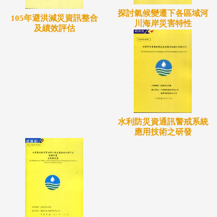
面水供應不足，以及地下水使用成本低之情況下，使
探討氣候變遷下各區域河
105年避洪減災資訊整合
川海岸災害特性
得許多地區之地下水受到超量使用，並產生地層下陷
及績效評估
災害，造成水土資源相當大的損失。而大部分嚴重地
層下陷區位於沿海地區，其因地勢低漥、排水不良問
題嚴重，加上地區地層下陷嚴重，使得每逢暴雨，排
水設施來不及宣洩過大的雨水，而釀成淹水災害。
近年來政府為改善當地災情，陸續進行了「沿海低地
排水區減洪措施與生態產業整合經營之研究」、「雲
水利防災資通訊警戒系統
應用技術之研發
林南部嚴重地層下陷地區國土復育及利用」、「嘉義
沿海地區國土復育及永續發展規劃」、「易淹水地區
水患治理計畫」、「台灣嚴重地層下陷地區之國土復
育促進地區範圍劃設」等許多規劃工程。
三、公眾參與試行之示範區選定