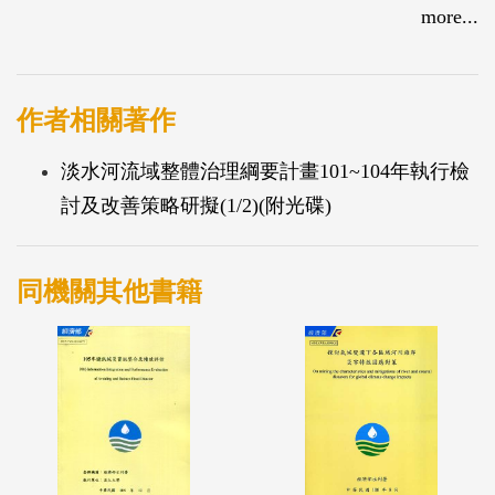
處區位，做為沿海地層嚴重下陷區之改善示範計畫場
more...
址。
示範區相關整體措施建置項目涵蓋水患治理、水土環
境復育、基礎公共設施整建及土地與產業調整等層
作者相關著作
面。而示範計畫的總體計畫成效之展現，民意之接納
淡水河流域整體治理綱要計畫101~104年執行檢
程度為其中之關鍵因素，因此，示範計畫的推動過程
討及改善策略研擬(1/2)(附光碟)
中，除國土復育之成效外，亦應納入整合公眾參與機
制。同時，為持續進行示範計畫推廣工作，相關部門
機關人力之培育，應配合示範計畫，加以深耕培養，
同機關其他書籍
方能保持延續動能。本計畫將以示範計畫為案例，建
立統整公眾意見，機關執行專業培力，落實示範成效
與經驗深耕。
二、沿海地層下陷區國土復育工程
台灣地區因經濟發展，各產業用水需求量增加，在地