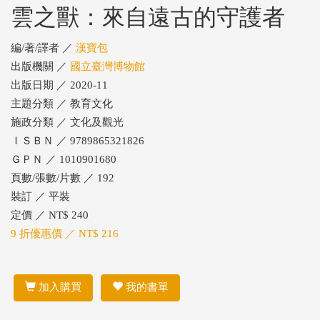
雲之獸：來自遠古的守護者
編/著/譯者 ／
漢寶包
出版機關 ／
國立臺灣博物館
出版日期 ／ 2020-11
主題分類 ／ 教育文化
施政分類 ／ 文化及觀光
ＩＳＢＮ ／ 9789865321826
ＧＰＮ ／ 1010901680
頁數/張數/片數 ／ 192
裝訂 ／ 平裝
定價 ／ NT$ 240
9 折優惠價 ／ NT$ 216
加入購買
我的書單