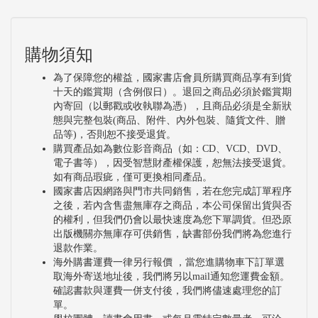
購物須知
為了保障您的權益，國家書店會員所購買商品享有到貨
十天的鑑賞期（含例假日）。退回之商品必須於鑑賞期
內寄回（以郵戳或收執聯為憑），且商品必須是全新狀
態與完整包裝(商品、附件、內外包裝、隨貨文件、贈
品等)，否則恕不接受退貨。
購買產品如為數位影音商品（如：CD、VCD、DVD、
電子書等），因受智慧財產權保護，恕無法接受退貨。
如有商品瑕疵，僅可更換相同產品。
國家書店因網路與門市共同銷售，若在您完成訂單程序
之後，若內含售盡無庫存之商品，本公司保留出貨與否
的權利，但我們仍會以最快速度為您下單調貨。但恐原
出版機關亦無庫存可供銷售，缺書部份我們將為您進行
退款作業。
海外購書運費一律另行報價 ，當您進購物車下訂單選
取海外寄送地址後，我們將另以mail通知您運費金額。
確認書款與運費一併支付後，我們將儘速處理您的訂
單。