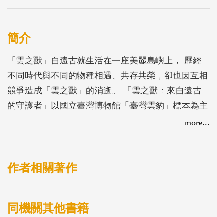
簡介
「雲之獸」自遠古就生活在一座美麗島嶼上， 歷經
不同時代與不同的物種相遇、共存共榮，卻也因互相
競爭造成「雲之獸」的消逝。 「雲之獸：來自遠古
的守護者」以國立臺灣博物館「臺灣雲豹」標本為主
角， 透過漫畫家的奇想，百年博物館間接成為「雲
more...
之獸」所守護的那座山， 許多的記憶在過去、現在
與未來不斷地交疊著，持續創造屬於這座島嶼的回
憶。
作者相關著作
同機關其他書籍