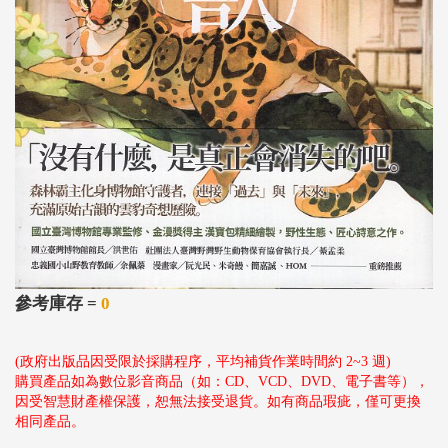
參考庫存 =
0
(政府出版品因受限於採購程序，平均補貨作業時間約 2~3 週)
購買產品如為數位影音商品（如：CD、VCD、DVD、電子書等），
因受智慧財產權保護，恕無法接受退貨。如有商品瑕疵，僅可更換
相同產品。