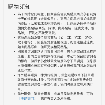
購物須知
為了保障您的權益，國家書店會員所購買商品享有到貨
十天的鑑賞期（含例假日）。退回之商品必須於鑑賞期
內寄回（以郵戳或收執聯為憑），且商品必須是全新狀
態與完整包裝(商品、附件、內外包裝、隨貨文件、贈
品等)，否則恕不接受退貨。
購買產品如為數位影音商品（如：CD、VCD、DVD、
電子書等），因受智慧財產權保護，恕無法接受退貨。
如有商品瑕疵，僅可更換相同產品。
國家書店因網路與門市共同銷售，若在您完成訂單程序
之後，若內含售盡無庫存之商品，本公司保留出貨與否
的權利，但我們仍會以最快速度為您下單調貨。但恐原
出版機關亦無庫存可供銷售，缺書部份我們將為您進行
退款作業。
海外購書運費一律另行報價 ，當您進購物車下訂單選
取海外寄送地址後，我們將另以mail通知您運費金額。
確認書款與運費一併支付後，我們將儘速處理您的訂
單。
學校團體、讀書會用書，或每月需特定數量者，可洽
【團購部門】
，我們有專人為您服務。