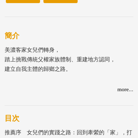
簡介
美濃客家女兒們轉身，
踏上挑戰傳統父權家族體制、重建地方認同，
建立自我主體的歸鄉之路。
本書作者芷筠回到故鄉美濃，遇到了一群與自己類
more...
似，帶有都市性格、思想解放的美濃女兒們，追隨著
自我意識及社會理想性回來，與長年盤踞在美濃的父
權家族制度磨合。地方性別結構所造成的壓迫，在她
目次
們追尋自我的返鄉行動過程中，隱約且漸進地重新塑
推薦序 女兒們的實踐之路：回到牽縈的「家」，打
造了地方與家族的關係。