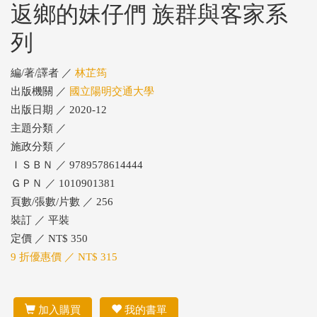
返鄉的妹仔們 族群與客家系
列
編/著/譯者 ／
林芷筠
出版機關 ／
國立陽明交通大學
出版日期 ／ 2020-12
主題分類 ／
施政分類 ／
ＩＳＢＮ ／ 9789578614444
ＧＰＮ ／ 1010901381
頁數/張數/片數 ／ 256
裝訂 ／ 平裝
定價 ／ NT$ 350
9 折優惠價 ／ NT$ 315
加入購買
我的書單