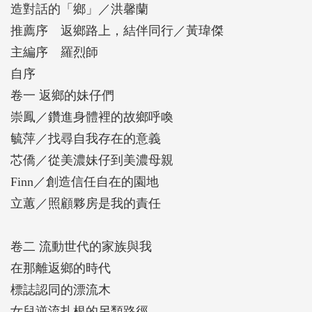
造對話的「鄉」／洪馨蘭
在這裡，女兒們雖以各自以多元的方式忙碌生活著，
推薦序 返鄉路上，結伴同行／黃瑋傑
但故鄉美濃是她們的最大交集；她們面對著不同也相
主編序 羅烈師
同的家庭、家族與地方課題，訴說著彼此獨立卻又不
自序
時交會的生命故事。
卷一 返鄉的妹仔們
崇鳳／鑽進身體裡的故鄉呼喚
「聽著美濃的呼喚回來快五年了，自由奔放的崇鳳，
毓萍／找尋自我存在的意義
持續把鍾愛的事物，透過書寫、身體與精神推展，為
芯僑／從美濃妹仔到美濃母親
美濃帶來新的面貌。」
Finn／創造信任自在的園地
立蕙／照顧夥房是我的責任
「比起最初被爺爺的聲音拉回美濃，持續摸索自己定
位的毓萍，現在主動把自己丟回美濃，為了產出什麼
卷二 流動世代的家族與我
而努力著，更有存在於這個地方的意義。」
在那離返鄉的時代
標誌認同的漂流木
「芯僑從原本與美濃游離不定的狀態，到堅持回家，
女兒逆流扎根的另類路徑