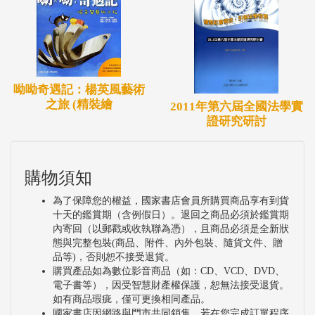
這是更深刻且重要的意義。」──黃瑋傑（音樂創作
人，山寮樂隊主唱）
「她們的工作坊、獨立書店、體制外英文教室以及田
呦呦奇遇記：楊英風藝術
園與夥房，在傳統美濃的宗族倫理社會裡，創造了全
之旅 (精裝繪
2011年第六屆全國法學實
然不同的生活選擇。我想，與其說『客家女子其實不
證研究研討
是你想的那樣！』，不如講『客庄美濃才不像他們以
為的那樣！』」──羅烈師（國立交通大學人文社會
購物須知
學系副教授）
為了保障您的權益，國家書店會員所購買商品享有到貨
十天的鑑賞期（含例假日）。退回之商品必須於鑑賞期
內寄回（以郵戳或收執聯為憑），且商品必須是全新狀
態與完整包裝(商品、附件、內外包裝、隨貨文件、贈
品等)，否則恕不接受退貨。
購買產品如為數位影音商品（如：CD、VCD、DVD、
電子書等），因受智慧財產權保護，恕無法接受退貨。
如有商品瑕疵，僅可更換相同產品。
國家書店因網路與門市共同銷售，若在您完成訂單程序