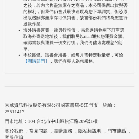
之後，若內含售盡無庫存之商品，本公司保留出貨與否
的權利，但我們仍會以最快速度為您下單調貨。但恐原
出版機關亦無庫存可供銷售，缺書部份我們將為您進行
退款作業。
海外購書運費一律另行報價 ，當您進購物車下訂單選
取海外寄送地址後，我們將另以mail通知您運費金額。
確認書款與運費一併支付後，我們將儘速處理您的訂
單。
學校團體、讀書會用書，或每月需特定數量者，可洽
【團購部門】
，我們有專人為您服務。
秀威資訊科技股份有限公司國家書店松江門市 統編：
25511417
門市地址：104 台北市中山區松江路209號1樓
關於我們
．
常見問題
．
團購服務
．
隱私權說明
．
門市據點
．
客服信箱