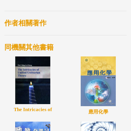
2. 思考在當代社會婚姻自主的思潮下，「女兒」在過
去客家社會中被漠視的課題。
作者相關著作
3. 敘事能力優秀，行文流暢，對於學術理論的援引得
宜，是一窺美濃當代青年社區生活的絕佳讀本。
同機關其他書籍
◆專文推薦
「相信本書會共鳴著許多投入回鄉創生的女兒們（以
及她們的家族），知道彼此的心聲，慢慢聆聽到雙方
都舒適的鼓聲與節奏。」──洪馨蘭（國立高雄師範
大學客家文化研究所副教授）
「妹仔們在自我揭露的矛盾掙扎中、在農村親身實踐
The Intricacies of
應用化學
所經歷的困頓或推展中，那些背後緩慢發芽茁壯的意
志，以及與整體環境抗衡並隨之調適的韌性，我認為