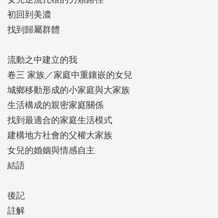
並有了自己的家庭，是蹲點好幾年，找到自我、人脈
初回到美濃
深化後才有的穩定感。」
找到歸屬群體
「Finn開書店、進行政治參與、做Podcast，持續進行
流動之中建立的我
世代的溝通，期盼同樣面臨痛苦的人們能在這個園地
卷三 家族／家庭中重鑲嵌的女兒
相互被理解、自由做自己。」
城鄉移動形成的小家庭與大家族
生活構成的親密家庭關係
「立蕙以女性晚輩的身分，協調家族長輩們處理共同
找到最適合的家庭生活模式
持有的夥房以及田地，進行修繕與公共使用，在美濃
建構地方社會的父權大家族
是少見的事情。」
女兒的婚姻與情感自主
結語
◆本書特色
1. 討論美濃返鄉青年群當中的「客家女兒」，從其生
後記
命敘事裡挖掘屬於她們共通的相似性，以及彼此殊異
註解
的個別性。