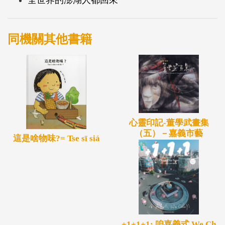
全世界的澎湖人都回來
同機關其他書籍
心靈印記-董學武畫集
（五）－嘉義市藝
這是啥物味?= Tse sī siá
+1+1+1: 咱嘉義式 We Ch