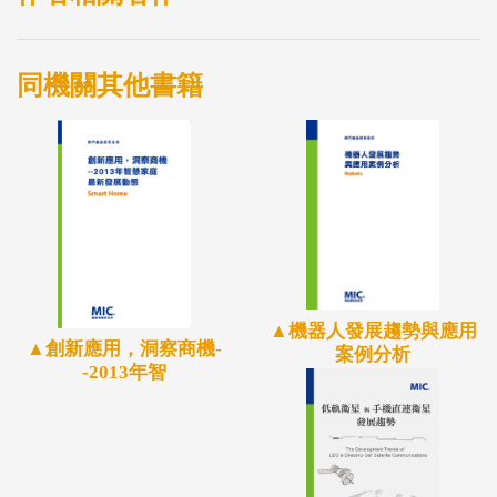
各國消費模式轉變、人群互動程度降低等，這將帶來
多種風險因子而且交互作用。另一方面，政府將不得
同機關其他書籍
不持續投入醫療支出，導致財務赤字表現。即使疫情
結束，經濟復甦模型也有待商榷。
目前，受到疫情影響的發達經濟體，例如澳洲、法
國、德國、義大利、日本、西班牙、英國和美國等皆
實施了迅速且大規模的財政寬鬆刺激行動。此外，發
展中經濟體，例如中國大陸、印尼、南非等也已開始
提供或宣布將對受到嚴重影響的部門和工人提供直接
▲機器人發展趨勢與應用
或間接的財務支援。上述各項財政刺激方案確實能夠
▲創新應用，洞察商機-
案例分析
防止企業與消費者信心下滑，進而避免全球經濟陷入
-2013年智
更深層的衰退。
疫情的關鍵點在於各國的合作，例如提供醫療體系薄
弱的國家各種援助，藉此避免疫情捲土重來。雖然各