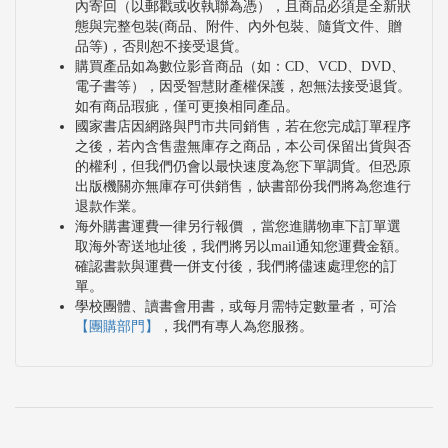
內寄回（以郵戳或收執聯為憑），且商品必須是全新狀
美國經濟連動很深，由於IMF預估美國2020年經濟成
態與完整包裝(商品、附件、內外包裝、隨貨文件、贈
品等)，否則恕不接受退貨。
長-5.9%，中國大陸也下修到1.2%，因此進而影響台
購買產品如為數位影音商品（如：CD、VCD、DVD、
灣表現。第三，IMF主要預估疫情短期內將無好轉趨
電子書等），因受智慧財產權保護，恕無法接受退貨。
如有商品瑕疵，僅可更換相同產品。
勢，即使疫苗與相關藥品上市也對經濟助益有限。相
國家書店因網路與門市共同銷售，若在您完成訂單程序
較於2008金融危機後的經濟反彈，2021的復甦幅度將
之後，若內含售盡無庫存之商品，本公司保留出貨與否
的權利，但我們仍會以最快速度為您下單調貨。但恐原
較為緩慢。因此悲觀看待台灣今年的經濟成長率。
出版機關亦無庫存可供銷售，缺書部份我們將為您進行
退款作業。
另一方面，台灣主計總處預估台灣的經濟成長率由2
海外購書運費一律另行報價 ，當您進購物車下訂單選
月的2.72%下修為2.37%，3月下旬再調為1.8%。此
取海外寄送地址後，我們將另以mail通知您運費金額。
確認書款與運費一併支付後，我們將儘速處理您的訂
外，據中華經濟研究院的估計，樂觀情況下台灣的經
單。
濟長率為1%；然而在悲觀的情況下，台灣的經濟成
學校團體、讀書會用書，或每月需特定數量者，可洽
【團購部門】
，我們有專人為您服務。
長率為-2.5%。對於各機構預測台灣經濟的共識，都
與全球疫情控制息息相關，在控制成效上一旦出現意
料之外的衝擊，台灣的經濟成長幅度預估將會遭受連
累而再度下修。