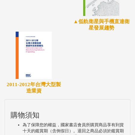
國的經濟活動已進入成熟的全球化階段，疫情將導致
人流急速停滯，進而衍生出許多經濟衝擊，即使針對
疫苗或藥物開發樂觀，未來或將面臨與過往不同的經
▲低軌衛星與手機直連衛
星發展趨勢
濟交流模式，同時此舉將帶來更多資訊產業的挑戰與
機會。
由於各國皆已積極處理疫情，假設樂觀預期疫情在
2020年下半年消退，防控措施可望逐步鬆綁，於此經
濟活動恢復正常情景，全球經濟預計在2021年將因此
增長5.8%。
2011-2012年台灣大型製
台灣疫情相對其他國家控管得宜，然而國際機構IMF
造業資
下修台灣2020年經濟成長率至-4%，2021年則可望回
升到3.5%。主要是有三大悲觀因素，第一，即使台灣
政府計畫紓困從600億元增加至1,500億元，但紓困方
購物須知
案對經濟復甦幫助力道可能不強，疫情的影響還是高
為了保障您的權益，國家書店會員所購買商品享有到貨
十天的鑑賞期（含例假日）。退回之商品必須於鑑賞期
於紓困方案所帶來的功效。第二，台灣與中國大陸及