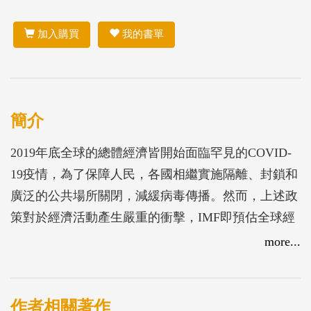
加入購買
我的書單
簡介
2019年底全球的總體經濟皆開始面臨罕見的COVID-
19疫情，為了保障人民，各國相繼實施隔離、封鎖和
廣泛的公共場所關閉，減緩病毒傳播。然而，上述政
策對於經濟活動產生嚴重的衝擊，IMF即預估全球經
濟成長將收縮3%，此幅度比2008年金融危機更加劇
more...
烈。
由於疫情變化劇烈，難以捉摸2020年的經濟預測趨
勢，包含了防控措施範疇調整、供應鏈波動的影響、
作者相關著作