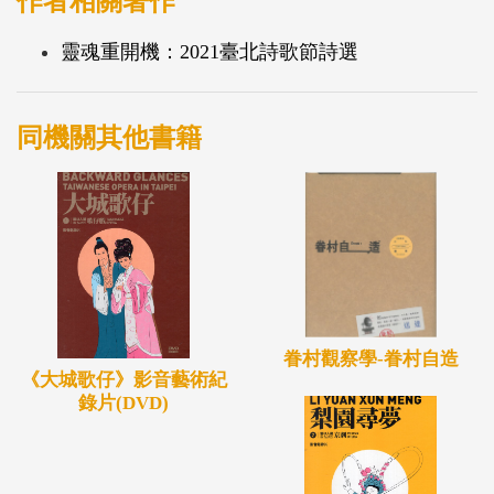
作者相關著作
靈魂重開機：2021臺北詩歌節詩選
同機關其他書籍
眷村觀察學-眷村自造
《大城歌仔》影音藝術紀
錄片(DVD)