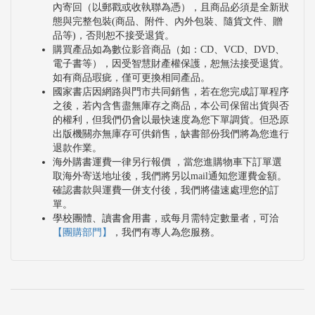
內寄回（以郵戳或收執聯為憑），且商品必須是全新狀
態與完整包裝(商品、附件、內外包裝、隨貨文件、贈
品等)，否則恕不接受退貨。
購買產品如為數位影音商品（如：CD、VCD、DVD、
電子書等），因受智慧財產權保護，恕無法接受退貨。
如有商品瑕疵，僅可更換相同產品。
國家書店因網路與門市共同銷售，若在您完成訂單程序
之後，若內含售盡無庫存之商品，本公司保留出貨與否
的權利，但我們仍會以最快速度為您下單調貨。但恐原
出版機關亦無庫存可供銷售，缺書部份我們將為您進行
退款作業。
海外購書運費一律另行報價 ，當您進購物車下訂單選
取海外寄送地址後，我們將另以mail通知您運費金額。
確認書款與運費一併支付後，我們將儘速處理您的訂
單。
學校團體、讀書會用書，或每月需特定數量者，可洽
【團購部門】
，我們有專人為您服務。