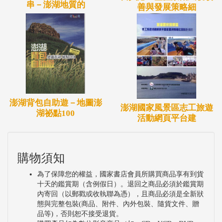
串－澎湖地質的
善與發展策略細
澎湖背包自助遊－地圖澎
澎湖國家風景區志工旅遊
湖祕點100
活動網頁平台建
購物須知
為了保障您的權益，國家書店會員所購買商品享有到貨
十天的鑑賞期（含例假日）。退回之商品必須於鑑賞期
內寄回（以郵戳或收執聯為憑），且商品必須是全新狀
態與完整包裝(商品、附件、內外包裝、隨貨文件、贈
品等)，否則恕不接受退貨。