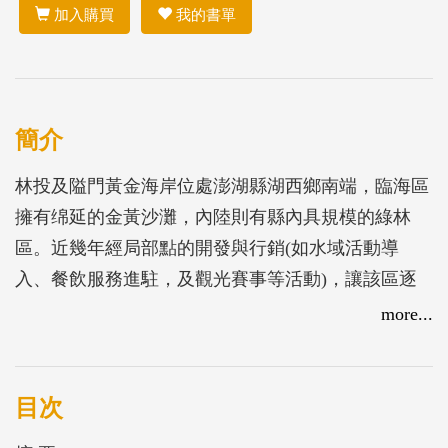
加入購買
我的書單
簡介
林投及隘門黃金海岸位處澎湖縣湖西鄉南端，臨海區
擁有绵延的金黃沙灘，內陸則有縣內具規模的綠林
區。近幾年經局部點的開發與行銷(如水域活動導
入、餐飲服務進駐，及觀光賽事等活動)，讓該區逐
漸成為縣內市郊熱門景點，在配合上位計畫發展方
more...
針，並兼顧自然資源永續發展之前提下，期望透過本
計畫檢討與整合地區觀光遊憩資源，落實據點實質開
發計畫並營造民間投資之良好氛圍，以促進澎湖地區
目次
之觀光事業整體發展。