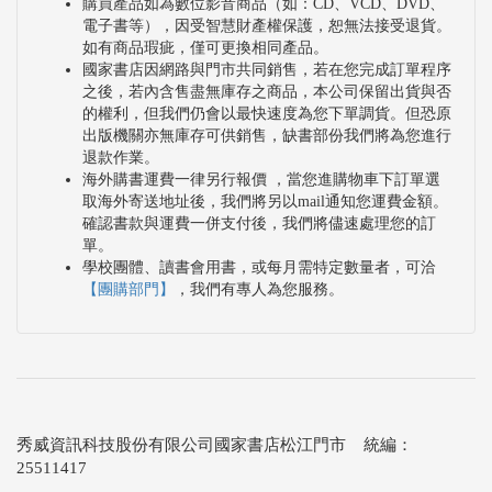
購買產品如為數位影音商品（如：CD、VCD、DVD、
電子書等），因受智慧財產權保護，恕無法接受退貨。
如有商品瑕疵，僅可更換相同產品。
國家書店因網路與門市共同銷售，若在您完成訂單程序
之後，若內含售盡無庫存之商品，本公司保留出貨與否
的權利，但我們仍會以最快速度為您下單調貨。但恐原
出版機關亦無庫存可供銷售，缺書部份我們將為您進行
退款作業。
海外購書運費一律另行報價 ，當您進購物車下訂單選
取海外寄送地址後，我們將另以mail通知您運費金額。
確認書款與運費一併支付後，我們將儘速處理您的訂
單。
學校團體、讀書會用書，或每月需特定數量者，可洽
【團購部門】
，我們有專人為您服務。
秀威資訊科技股份有限公司國家書店松江門市 統編：
25511417