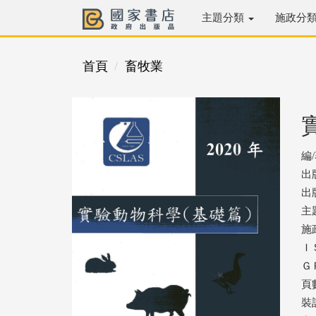
主題分類
施政分
首頁
畜牧業
編
出
出版
主
施
ＩＳ
ＧＰ
頁數
裝