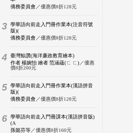
僑務委員會
／優惠價8折128元
3
學華語向前走入門冊作業本(注音符號
版)(
僑務委員會
／優惠價8折128元
4
臺灣鯨讚(海洋廉政教育繪本)
作者 楊婉怡 繪者 范涵蘊(ㄈ ㄈ)
／優惠
價8折200元
5
學華語向前走入門冊作業本(漢語拼音
版)(
僑務委員會
／優惠價8折128元
6
學華語向前走入門冊課本(漢語拼音版)
(A
孫懿芬等
／優惠價8折160元