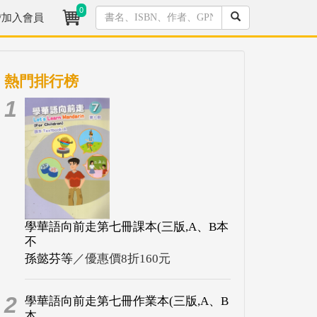
0
/加入會員
熱門排行榜
1
學華語向前走第七冊課本(三版,A、B本
不
孫懿芬等
／優惠價8折160元
2
學華語向前走第七冊作業本(三版,A、B
本