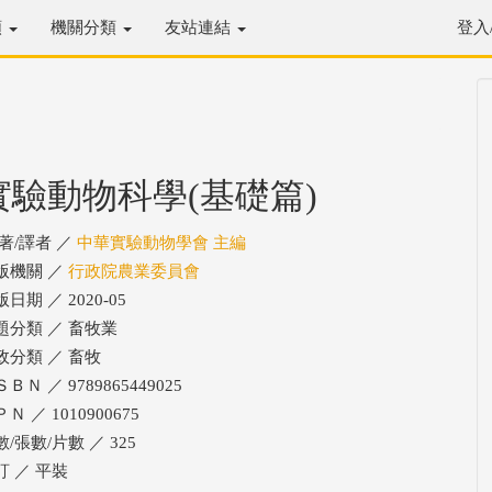
類
機關分類
友站連結
登入
實驗動物科學(基礎篇)
/著/譯者 ／
中華實驗動物學會 主編
版機關 ／
行政院農業委員會
日期 ／ 2020-05
題分類 ／ 畜牧業
政分類 ／ 畜牧
ＢＮ ／ 9789865449025
Ｎ ／ 1010900675
/張數/片數 ／ 325
訂 ／ 平裝