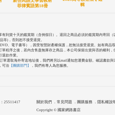
材
新住民語文學習教材
輯
菲律賓語第18冊
享有到貨十天的鑑賞期（含例假日）。退回之商品必須於鑑賞期內寄回（
品等)，否則恕不接受退貨。
、DVD、電子書等），因受智慧財產權保護，恕無法接受退貨。如有商品
訂單程序之後，若內含售盡無庫存之商品，本公司保留出貨與否的權利，
行退款作業。
訂單選取海外寄送地址後，我們將另以mail通知您運費金額。確認書款
，可洽
【團購部門】
，我們有專人為您服務。
511417
關於我們
．
常見問題
．
團購服務
．
隱私權說
Copyright © 國家網路書店