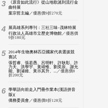
3
《原音如此流行》從山地歌謠到流行金
曲特展
葉宗哲主編
／優惠價9折270元
4
展高雄系列專刊：三社三味–茂林特展
行政法人高雄市立歷史博物館
／優惠價
9折180元
5
2014年生物奧林匹亞國家代表選拔競
賽試
張哲睿、張若愚、呂明軒、許耿彰、許
力天、洪學宇、黃靖惟、劉奕辰、謝允
能、劉濬維、黃示其升、...
／優惠價8
折200元
6
學華語向前走入門冊作業本(漢語拼音
版)(
僑務委員會
／優惠價8折128元