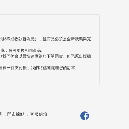
以郵戳或收執聯為憑），且商品必須是全新狀態與完
瑕疵，僅可更換相同產品。
但我們仍會以最快速度為您下單調貨。但恐原出版機
與運費一併支付後，我們將儘速處理您的訂單。
明
．
門市據點
．
客服信箱