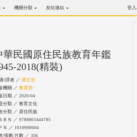
類
機關分類
友站連結
登入
中華民國原住民族教育年鑑
945-2018(精裝)
/著/譯者 ／
潘文忠
版機關 ／
教育部
日期 ／ 2020-04
題分類 ／ 教育文化
政分類 ／ 原住民族
ＢＮ ／ 9789865444785
Ｎ ／ 1010900604
/張數/片數 ／ 356