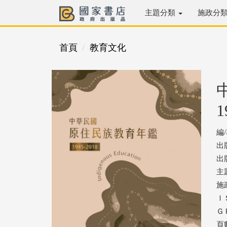
主題分類
施政分
首頁
教育文化
1
編
出
出版
主
施
ＩＳ
ＧＰ
頁數