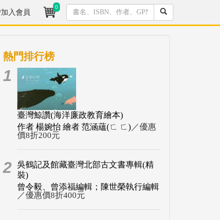
0
/加入會員
熱門排行榜
1
臺灣鯨讚(海洋廉政教育繪本)
作者 楊婉怡 繪者 范涵蘊(ㄈ ㄈ)
／優惠
價8折200元
2
吳鶴記及館藏臺灣北部古文書專輯(精
裝)
曾令毅、曾添福編輯；陳世榮執行編輯
／優惠價8折400元