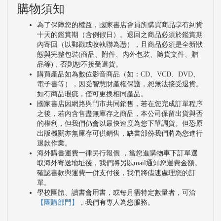
購物須知
為了保障您的權益，國家書店會員所購買商品享有到貨
十天的鑑賞期（含例假日）。退回之商品必須於鑑賞期
內寄回（以郵戳或收執聯為憑），且商品必須是全新狀
態與完整包裝(商品、附件、內外包裝、隨貨文件、贈
品等)，否則恕不接受退貨。
購買產品如為數位影音商品（如：CD、VCD、DVD、
電子書等），因受智慧財產權保護，恕無法接受退貨。
如有商品瑕疵，僅可更換相同產品。
國家書店因網路與門市共同銷售，若在您完成訂單程序
之後，若內含售盡無庫存之商品，本公司保留出貨與否
的權利，但我們仍會以最快速度為您下單調貨。但恐原
出版機關亦無庫存可供銷售，缺書部份我們將為您進行
退款作業。
海外購書運費一律另行報價 ，當您進購物車下訂單選
取海外寄送地址後，我們將另以mail通知您運費金額。
確認書款與運費一併支付後，我們將儘速處理您的訂
單。
學校團體、讀書會用書，或每月需特定數量者，可洽
【團購部門】
，我們有專人為您服務。