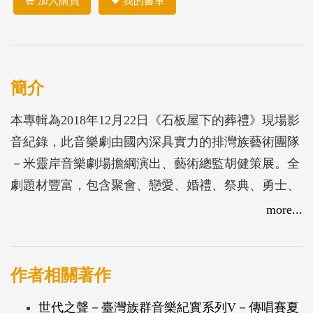
加入購買
我的書單
簡介
本專輯為2018年12月22日《石板屋下的葬禮》現場影
音紀錄，此音樂劇由國內深具實力的排灣族藝術團隊
－米靈岸音樂劇場擔綱演出、藝術總監胡健策展。全
劇題材豐富，包含聚會、戀愛、婚禮、祭典、勇士、
戰功、告別、追憶，並結合口述、吟唱、舞蹈、儀式
more...
等多元敘事方式與奇幻精緻的視聽效果，將排灣族的
生活祭儀、生命觀念帶入現代劇場；這場葬禮並非黑
暗的死亡展演，而是排灣族對祖先、對自然、對部落
作者相關著作
文化虔敬的回應。
世代之聲－臺灣族群音樂紀實系列V－傳唱賽夏