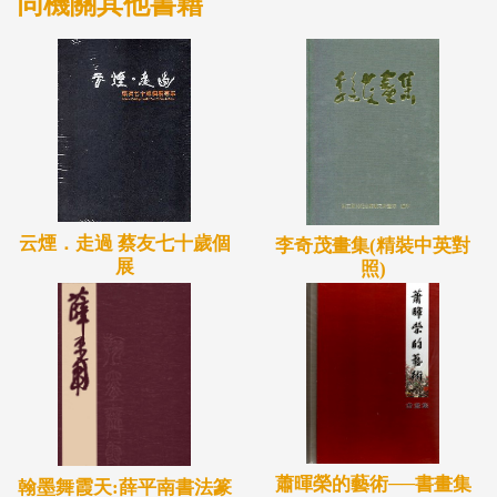
同機關其他書籍
云煙．走過 蔡友七十歲個
李奇茂畫集(精裝中英對
展
照)
蕭暉榮的藝術──書畫集
翰墨舞霞天:薛平南書法篆