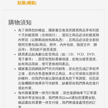
刻展(精裝)
購物須知
為了保障您的權益，國家書店會員所購買商品享有到貨
十天的鑑賞期（含例假日）。退回之商品必須於鑑賞期
內寄回（以郵戳或收執聯為憑），且商品必須是全新狀
態與完整包裝(商品、附件、內外包裝、隨貨文件、贈
品等)，否則恕不接受退貨。
購買產品如為數位影音商品（如：CD、VCD、DVD、
電子書等），因受智慧財產權保護，恕無法接受退貨。
如有商品瑕疵，僅可更換相同產品。
國家書店因網路與門市共同銷售，若在您完成訂單程序
之後，若內含售盡無庫存之商品，本公司保留出貨與否
的權利，但我們仍會以最快速度為您下單調貨。但恐原
出版機關亦無庫存可供銷售，缺書部份我們將為您進行
退款作業。
海外購書運費一律另行報價 ，當您進購物車下訂單選
取海外寄送地址後，我們將另以mail通知您運費金額。
確認書款與運費一併支付後，我們將儘速處理您的訂
單。