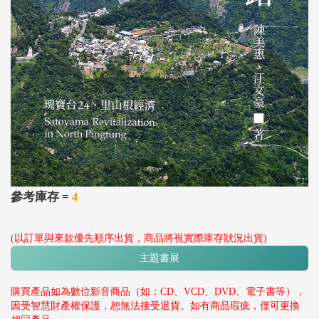
參考庫存 =
4
(以訂單與來款優先順序出貨，商品將視實際庫存狀況出貨)
主題書展
購買產品如為數位影音商品（如：CD、VCD、DVD、電子書等），
因受智慧財產權保護，恕無法接受退貨。如有商品瑕疵，僅可更換