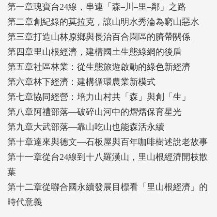
第一章瑰寶台24線，串連「森–川–里–鄰」之路
第二章創紀錄的莫拉克，讓山明水秀淪為窮山惡水
第三章打造山林原鄉與長治百合園區的臍帶關係
第四章里山根經濟，建構國土生態綠網的後盾
第五章社區林業：從生態旅遊啟動的綠色新經濟
第六章林下經濟：建構循環農業新模式
第七章協同經營：培力山村共「森」與創「生」
第八章阿禮部落—破碎山河中的熠熠保育星光
第九章大武部落—靠山吃山也能森活永續
第十章達來與德文—石板屋與百年咖啡樹述說老故事
第十一章從台24線到十八羅漢山，里山根經濟開枝散
葉
第十二章從聯合國永續發展目標看「里山根經濟」的
時代意義