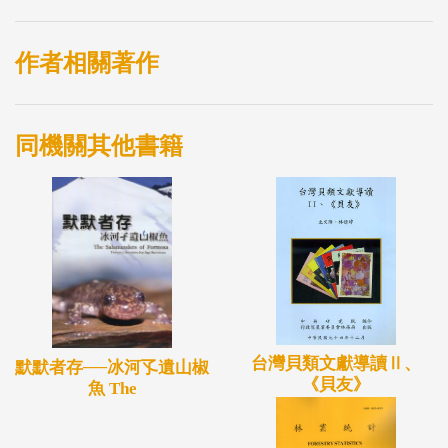
作者相關著作
同機關其他書籍
台灣貝類文獻導讀Ⅱ、
默默者存──冰河孓遺山椒
《貝友》
魚 The