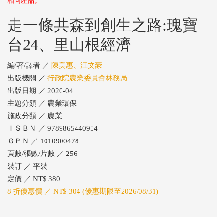
相同產品。
走一條共森到創生之路:瑰寶
台24、里山根經濟
編/著/譯者 ／
陳美惠、汪文豪
出版機關 ／
行政院農業委員會林務局
出版日期 ／ 2020-04
主題分類 ／ 農業環保
施政分類 ／ 農業
ＩＳＢＮ ／ 9789865440954
ＧＰＮ ／ 1010900478
頁數/張數/片數 ／ 256
裝訂 ／ 平裝
定價 ／ NT$ 380
8 折優惠價 ／ NT$ 304 (優惠期限至2026/08/31)