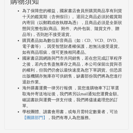
購物須知
為了保障您的權益，國家書店會員所購買商品享有到貨
十天的鑑賞期（含例假日）。退回之商品必須於鑑賞期
內寄回（以郵戳或收執聯為憑），且商品必須是全新狀
態與完整包裝(商品、附件、內外包裝、隨貨文件、贈
品等)，否則恕不接受退貨。
購買產品如為數位影音商品（如：CD、VCD、DVD、
電子書等），因受智慧財產權保護，恕無法接受退貨。
如有商品瑕疵，僅可更換相同產品。
國家書店因網路與門市共同銷售，若在您完成訂單程序
之後，若內含售盡無庫存之商品，本公司保留出貨與否
的權利，但我們仍會以最快速度為您下單調貨。但恐原
出版機關亦無庫存可供銷售，缺書部份我們將為您進行
退款作業。
海外購書運費一律另行報價 ，當您進購物車下訂單選
取海外寄送地址後，我們將另以mail通知您運費金額。
確認書款與運費一併支付後，我們將儘速處理您的訂
單。
學校團體、讀書會用書，或每月需特定數量者，可洽
【團購部門】
，我們有專人為您服務。