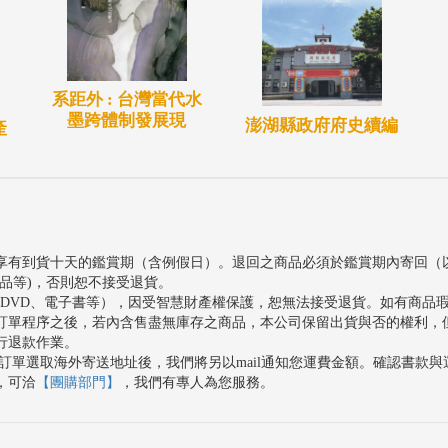
系距外 : 台灣當代水
墨跨體制發展現
澎湖縣政府府史續編
產
享有到貨十天的鑑賞期（含例假日）。退回之商品必須於鑑賞期內寄回（
品等)，否則恕不接受退貨。
、DVD、電子書等），因受智慧財產權保護，恕無法接受退貨。如有商品
訂單程序之後，若內含售盡無庫存之商品，本公司保留出貨與否的權利，
行退款作業。
訂單選取海外寄送地址後，我們將另以mail通知您運費金額。確認書款
，可洽
【團購部門】
，我們有專人為您服務。