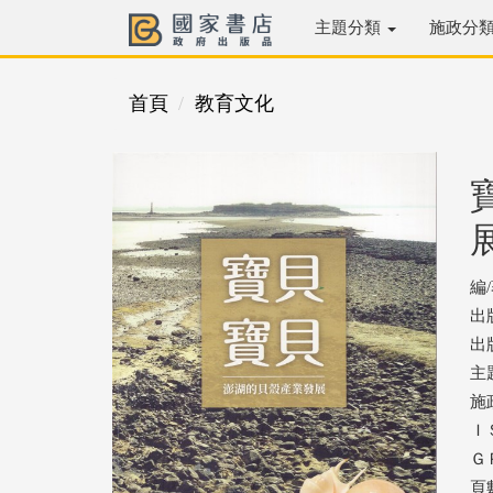
主題分類
施政分
首頁
教育文化
編
出
出版
主
施
ＩＳ
ＧＰ
頁數