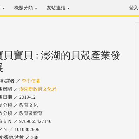
類
機關分類
友站連結
登入
寶貝寶貝 : 澎湖的貝殼產業發
展
/著/譯者 ／
李中信著
版機關 ／
澎湖縣政府文化局
日期 ／ 2019-12
題分類 ／ 教育文化
政分類 ／ 教育及體育
ＢＮ ／ 9789865427146
Ｎ ／ 1010802606
/張數/片數 ／ 368