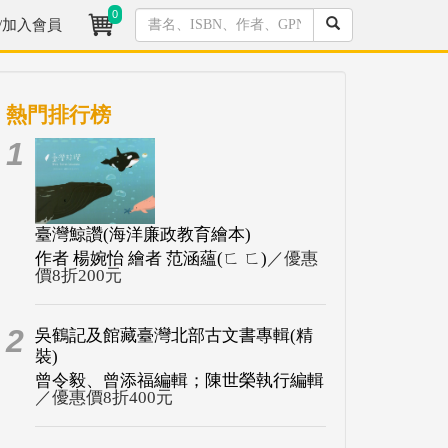
0
/加入會員
熱門排行榜
1
臺灣鯨讚(海洋廉政教育繪本)
作者 楊婉怡 繪者 范涵蘊(ㄈ ㄈ)
／優惠
價8折200元
2
吳鶴記及館藏臺灣北部古文書專輯(精
裝)
曾令毅、曾添福編輯；陳世榮執行編輯
／優惠價8折400元