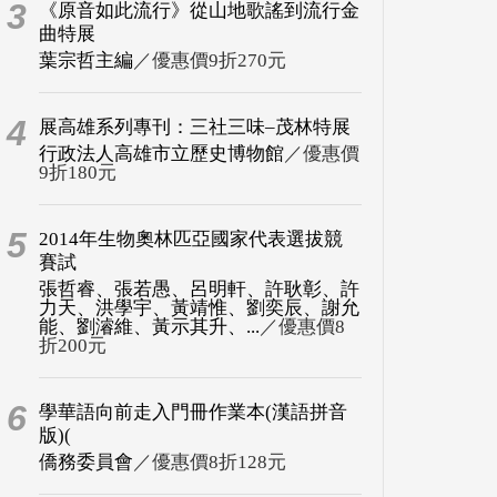
3
《原音如此流行》從山地歌謠到流行金
曲特展
葉宗哲主編
／優惠價9折270元
4
展高雄系列專刊：三社三味–茂林特展
行政法人高雄市立歷史博物館
／優惠價
9折180元
5
2014年生物奧林匹亞國家代表選拔競
賽試
張哲睿、張若愚、呂明軒、許耿彰、許
力天、洪學宇、黃靖惟、劉奕辰、謝允
能、劉濬維、黃示其升、...
／優惠價8
折200元
6
學華語向前走入門冊作業本(漢語拼音
版)(
僑務委員會
／優惠價8折128元