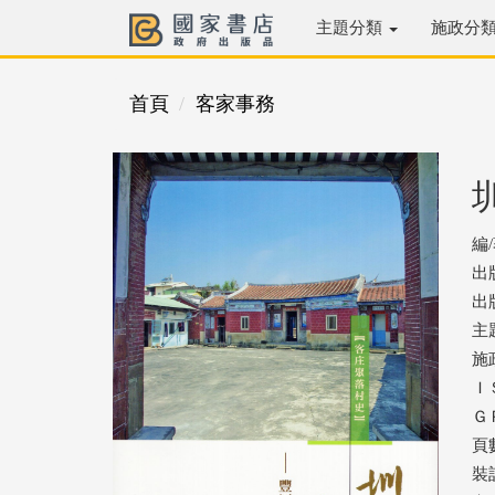
主題分類
施政分
首頁
客家事務
編
出
出版
主
施
ＩＳ
ＧＰ
頁數
裝