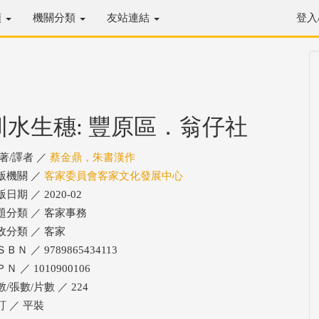
類
機關分類
友站連結
登入
圳水生穗: 豐原區．翁仔社
/著/譯者 ／
蔡金鼎，朱書漢作
版機關 ／
客家委員會客家文化發展中心
日期 ／ 2020-02
題分類 ／ 客家事務
政分類 ／ 客家
ＢＮ ／ 9789865434113
Ｎ ／ 1010900106
/張數/片數 ／ 224
訂 ／ 平裝