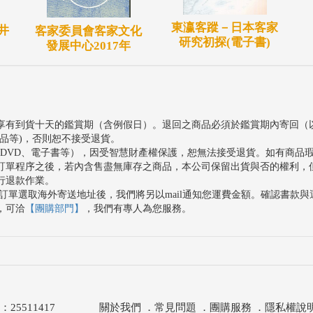
東瀛客蹤－日本客家
井
客家委員會客家文化
研究初探(電子書)
發展中心2017年
享有到貨十天的鑑賞期（含例假日）。退回之商品必須於鑑賞期內寄回（
品等)，否則恕不接受退貨。
、DVD、電子書等），因受智慧財產權保護，恕無法接受退貨。如有商品
訂單程序之後，若內含售盡無庫存之商品，本公司保留出貨與否的權利，
行退款作業。
訂單選取海外寄送地址後，我們將另以mail通知您運費金額。確認書款
，可洽
【團購部門】
，我們有專人為您服務。
511417
關於我們
．
常見問題
．
團購服務
．
隱私權說