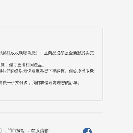
以郵戳或收執聯為憑），且商品必須是全新狀態與完
瑕疵，僅可更換相同產品。
但我們仍會以最快速度為您下單調貨。但恐原出版機
與運費一併支付後，我們將儘速處理您的訂單。
明
．
門市據點
．
客服信箱