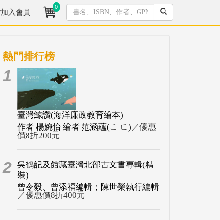
0
/加入會員
熱門排行榜
1
臺灣鯨讚(海洋廉政教育繪本)
作者 楊婉怡 繪者 范涵蘊(ㄈ ㄈ)
／優惠
價8折200元
2
吳鶴記及館藏臺灣北部古文書專輯(精
裝)
曾令毅、曾添福編輯；陳世榮執行編輯
／優惠價8折400元