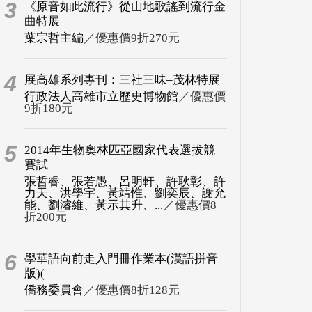
3
《原音如此流行》從山地歌謠到流行金
曲特展
葉宗哲主編
／優惠價9折270元
4
展高雄系列專刊：三社三味–茂林特展
行政法人高雄市立歷史博物館
／優惠價
9折180元
5
2014年生物奧林匹亞國家代表選拔競
賽試
張哲睿、張若愚、呂明軒、許耿彰、許
力天、洪學宇、黃靖惟、劉奕辰、謝允
能、劉濬維、黃示其升、...
／優惠價8
折200元
6
學華語向前走入門冊作業本(漢語拼音
版)(
僑務委員會
／優惠價8折128元