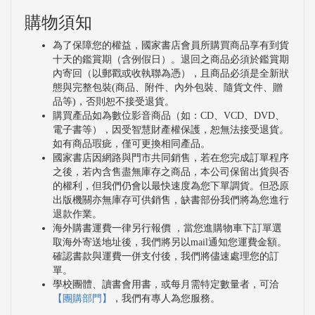
購物須知
為了保障您的權益，國家書店會員所購買商品享有到貨
十天的鑑賞期（含例假日）。退回之商品必須於鑑賞期
內寄回（以郵戳或收執聯為憑），且商品必須是全新狀
態與完整包裝(商品、附件、內外包裝、隨貨文件、贈
品等)，否則恕不接受退貨。
購買產品如為數位影音商品（如：CD、VCD、DVD、
電子書等），因受智慧財產權保護，恕無法接受退貨。
如有商品瑕疵，僅可更換相同產品。
國家書店因網路與門市共同銷售，若在您完成訂單程序
之後，若內含售盡無庫存之商品，本公司保留出貨與否
的權利，但我們仍會以最快速度為您下單調貨。但恐原
出版機關亦無庫存可供銷售，缺書部份我們將為您進行
退款作業。
海外購書運費一律另行報價 ，當您進購物車下訂單選
取海外寄送地址後，我們將另以mail通知您運費金額。
確認書款與運費一併支付後，我們將儘速處理您的訂
單。
學校團體、讀書會用書，或每月需特定數量者，可洽
【團購部門】
，我們有專人為您服務。