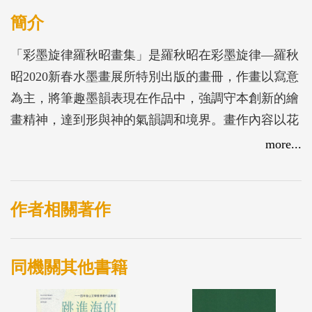
簡介
「彩墨旋律羅秋昭畫集」是羅秋昭在彩墨旋律—羅秋
昭2020新春水墨畫展所特別出版的畫冊，作畫以寫意
為主，將筆趣墨韻表現在作品中，強調守本創新的繪
畫精神，達到形與神的氣韻調和境界。畫作內容以花
鳥為主，靜觀其畫作，總能感受一股溫馨和樂的氛
more...
圍。群聚的鳥兒似啁啾取樂，也似親切叮嚀；盛開的
牡丹既吐露芬芳，也蘊含富貴吉祥；叢生的墨竹淡泊
明志，更潛藏盎然生機；還有那出汙泥而不染的蓮
作者相關著作
荷，挺立水面展露謙謙君子風。
同機關其他書籍