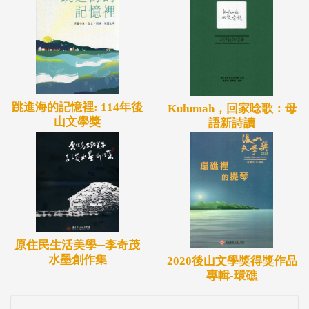
跳進海的記憶裡: 114年後
Kulumah，回家唸歌：母
山文學獎
語新詩讀
原住民生活美學─李奇茂
水墨創作集
2020後山文學獎得獎作品
專輯-環礁