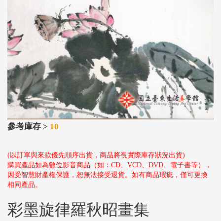
參考庫存 >
10
(以訂單與來款優先順序出貨，商品將視實際庫存狀況出貨)
購買產品如為數位影音商品（如：CD、VCD、DVD、電子書等），
因受智慧財產權保護，恕無法接受退貨。如有商品瑕疵，僅可更換
相同產品。
彩墨旋律羅秋昭畫集