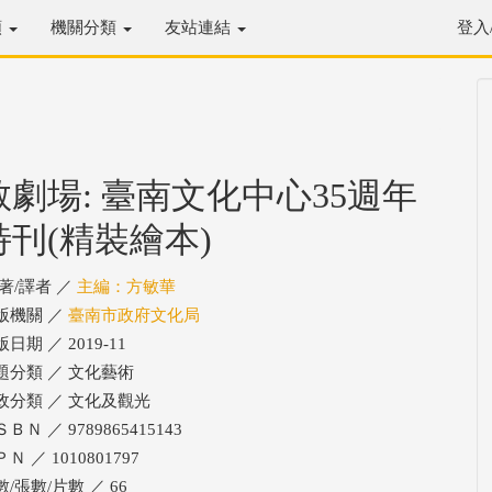
類
機關分類
友站連結
登入
敬劇場: 臺南文化中心35週年
特刊(精裝繪本)
/著/譯者 ／
主編：方敏華
版機關 ／
臺南市政府文化局
日期 ／ 2019-11
題分類 ／ 文化藝術
政分類 ／ 文化及觀光
ＢＮ ／ 9789865415143
Ｎ ／ 1010801797
數/張數/片數 ／ 66