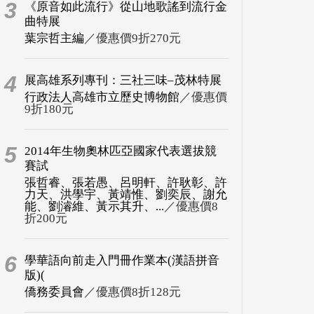
3
《原音如此流行》從山地歌謠到流行金
曲特展
葉宗哲主編
／優惠價9折270元
4
展高雄系列專刊：三社三味–茂林特展
行政法人高雄市立歷史博物館
／優惠價
9折180元
5
2014年生物奧林匹亞國家代表選拔競
賽試
張哲睿、張若愚、呂明軒、許耿彰、許
力天、洪學宇、黃靖惟、劉奕辰、謝允
能、劉濬維、黃示其升、...
／優惠價8
折200元
6
學華語向前走入門冊作業本(漢語拼音
版)(
僑務委員會
／優惠價8折128元