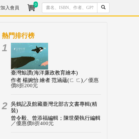
0
/加入會員
熱門排行榜
1
臺灣鯨讚(海洋廉政教育繪本)
作者 楊婉怡 繪者 范涵蘊(ㄈ ㄈ)
／優惠
價8折200元
2
吳鶴記及館藏臺灣北部古文書專輯(精
裝)
曾令毅、曾添福編輯；陳世榮執行編輯
／優惠價8折400元