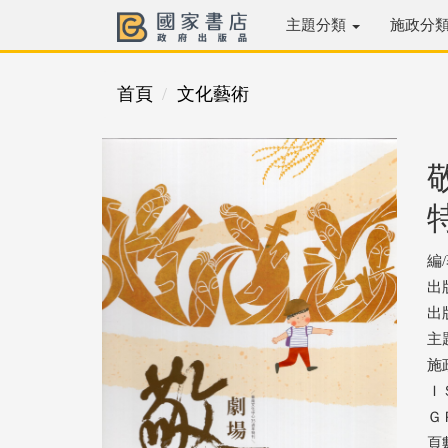
主題分類
施政分
首頁
文化藝術
編
出
出版
主
施
ＩＳ
ＧＰ
頁