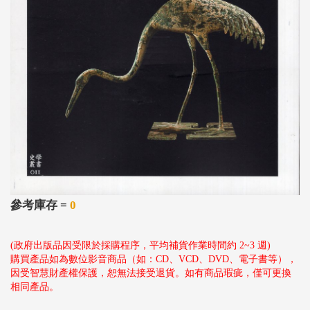
參考庫存 =
0
(政府出版品因受限於採購程序，平均補貨作業時間約 2~3 週)
購買產品如為數位影音商品（如：CD、VCD、DVD、電子書等），
因受智慧財產權保護，恕無法接受退貨。如有商品瑕疵，僅可更換
相同產品。