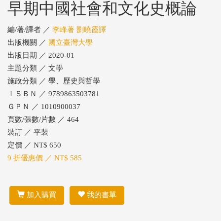
早期中國社會和文化史概論
編/著/譯者 ／
李峰著 劉曉霞譯
出版機關 ／
國立臺灣大學
出版日期 ／ 2020-01
主題分類 ／ 文學
施政分類 ／ 學、歷史與哲學
ＩＳＢＮ ／ 9789863503781
ＧＰＮ ／ 1010900037
頁數/張數/片數 ／ 464
裝訂 ／ 平裝
定價 ／ NT$ 650
9 折優惠價 ／ NT$ 585
加入購買
我的書單