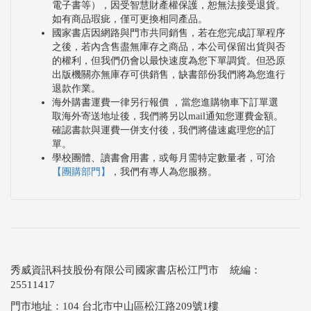
電子書等），因受智慧財產權保護，恕無法接受退貨。
如有商品瑕疵，僅可更換相同產品。
國家書店因網路與門市共同銷售，若在您完成訂單程序
之後，若內含售盡無庫存之商品，本公司保留出貨與否
的權利，但我們仍會以最快速度為您下單調貨。但恐原
出版機關亦無庫存可供銷售，缺書部份我們將為您進行
退款作業。
海外購書運費一律另行報價 ，當您進購物車下訂單選
取海外寄送地址後，我們將另以mail通知您運費金額。
確認書款與運費一併支付後，我們將儘速處理您的訂
單。
學校團體、讀書會用書，或每月需特定數量者，可洽
【團購部門】
，我們有專人為您服務。
秀威資訊科技股份有限公司國家書店松江門市 統編：
25511417
門市地址：104 台北市中山區松江路209號1樓