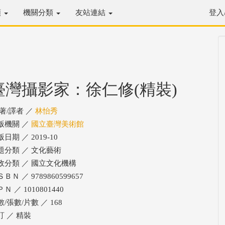
類
機關分類
友站連結
登入
臺灣攝影家：徐仁修(精裝)
/著/譯者 ／
林怡秀
版機關 ／
國立臺灣美術館
日期 ／ 2019-10
題分類 ／ 文化藝術
政分類 ／ 國立文化機構
ＢＮ ／ 9789860599657
Ｎ ／ 1010801440
/張數/片數 ／ 168
訂 ／ 精裝