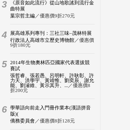
3
《原音如此流行》從山地歌謠到流行金
曲特展
葉宗哲主編
／優惠價9折270元
4
展高雄系列專刊：三社三味–茂林特展
行政法人高雄市立歷史博物館
／優惠價
9折180元
5
2014年生物奧林匹亞國家代表選拔競
賽試
張哲睿、張若愚、呂明軒、許耿彰、許
力天、洪學宇、黃靖惟、劉奕辰、謝允
能、劉濬維、黃示其升、...
／優惠價8
折200元
6
學華語向前走入門冊作業本(漢語拼音
版)(
僑務委員會
／優惠價8折128元