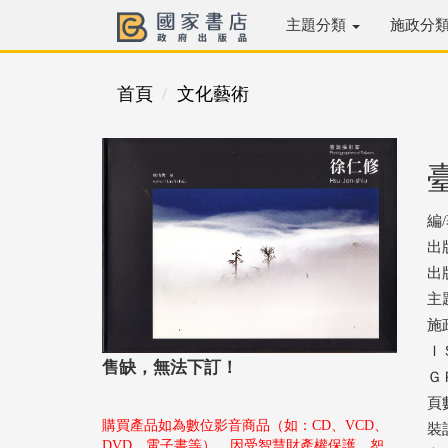
主題分類
施政分
首頁
文化藝術
編
出
出版
主
施
ＩＳ
售缺，無法下訂！
ＧＰ
頁數
購買產品如為數位影音商品（如：CD、VCD、
裝
DVD、電子書等），因受智慧財產權保護，恕