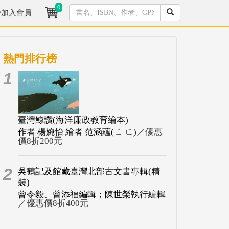
0
/加入會員
熱門排行榜
1
臺灣鯨讚(海洋廉政教育繪本)
作者 楊婉怡 繪者 范涵蘊(ㄈ ㄈ)
／優惠
價8折200元
2
吳鶴記及館藏臺灣北部古文書專輯(精
裝)
曾令毅、曾添福編輯；陳世榮執行編輯
／優惠價8折400元