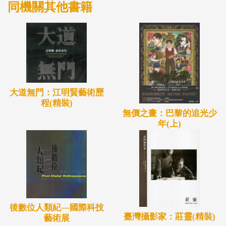
同機關其他書籍
大道無門：江明賢藝術歷
程(精裝)
無價之畫：巴黎的追光少
年(上)
後數位人類紀—國際科技
臺灣攝影家：莊靈(精裝)
藝術展