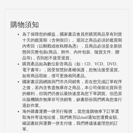
購物須知
為了保障您的權益，國家書店會員所購買商品享有到貨
十天的鑑賞期（含例假日）。退回之商品必須於鑑賞期
內寄回（以郵戳或收執聯為憑），且商品必須是全新狀
態與完整包裝(商品、附件、內外包裝、隨貨文件、贈
品等)，否則恕不接受退貨。
購買產品如為數位影音商品（如：CD、VCD、DVD、
電子書等），因受智慧財產權保護，恕無法接受退貨。
如有商品瑕疵，僅可更換相同產品。
國家書店因網路與門市共同銷售，若在您完成訂單程序
之後，若內含售盡無庫存之商品，本公司保留出貨與否
的權利，但我們仍會以最快速度為您下單調貨。但恐原
出版機關亦無庫存可供銷售，缺書部份我們將為您進行
退款作業。
海外購書運費一律另行報價 ，當您進購物車下訂單選
取海外寄送地址後，我們將另以mail通知您運費金額。
確認書款與運費一併支付後，我們將儘速處理您的訂
單。