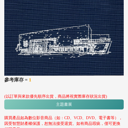
參考庫存 =
1
(以訂單與來款優先順序出貨，商品將視實際庫存狀況出貨)
主題書展
購買產品如為數位影音商品（如：CD、VCD、DVD、電子書等），
因受智慧財產權保護，恕無法接受退貨。如有商品瑕疵，僅可更換